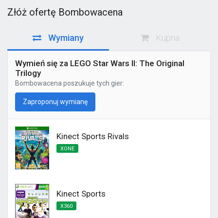
Złóż ofertę Bombowacena
Wymiany
Kupna
Wymień się za LEGO Star Wars II: The Original
Trilogy
Bombowacena
poszukuje tych gier:
Zaproponuj wymianę
Kinect Sports Rivals
XONE
Kinect Sports
X360