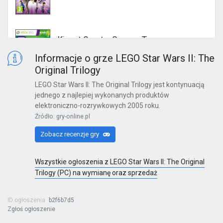
Kinect Sports: Season Two
X360
Informacje o grze LEGO Star Wars II: The
Original Trilogy
LEGO Star Wars II: The Original Trilogy jest kontynuacją
jednego z najlepiej wykonanych produktów
Kinect Sports Najlepsza Kolekcja
elektroniczno-rozrywkowych 2005 roku.
X360
Źródło: gry-online.pl
Zobacz recenzje gry
Wszystkie ogłoszenia z LEGO Star Wars II: The Original
Far Cry 6: Yara Edition
Trilogy (PC) na wymianę oraz sprzedaż
PS4
ID ogłoszenia
b2f6b7d5
Zgłoś ogłoszenie