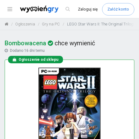
Menu
Zaloguj
się
Załóż konto
Ogłoszenia
Gry na PC
LEGO Star Wars II: The Original Trilogy 
Bombowacena
chce wymienić
Dodano
16 dni temu
Ogłoszenie od sklepu