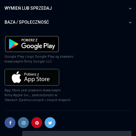
WYMIEŃ LUB SPRZEDAJ
Farming Simulator 25
XSX
BAZA / SPOŁECZNOŚĆ
EA Sports FC 24
PS4
Google Play i logo Google Play są znakami
towarowymi firmy Google LLC.
EA Sports FC 24
XSX
App Store jest znakiem towarowym
firmy Apple Inc., zastrzeżonym w
Stanach Zjednoczonych i innych krajach.
EA Sports FC 24
PS5