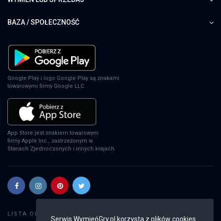
XSX
BAZA / SPOŁECZNOŚĆ
EA Sports FC 24
PS4
Google Play i logo Google Play są znakami
towarowymi firmy Google LLC.
EA Sports FC 24
XSX
App Store jest znakiem towarowym
firmy Apple Inc., zastrzeżonym w
Stanach Zjednoczonych i innych krajach.
EA Sports FC 24
PS5
Szukaj gier
LISTA OGŁOSZEŃ:
Serwis WymieńGry.pl korzysta z plików cookies