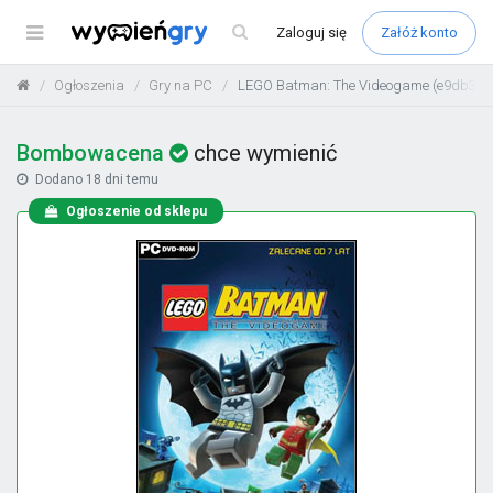
Menu
Zaloguj
się
Załóż konto
Ogłoszenia
Gry na PC
LEGO Batman: The Videogame (e9db3d3
Bombowacena
chce wymienić
Dodano
18 dni temu
Ogłoszenie od sklepu