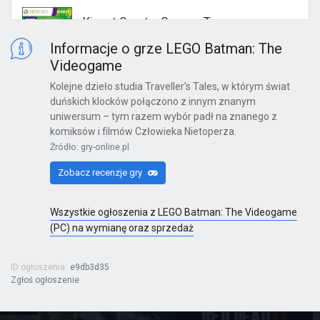
Kinect Sports: Season Two
X360
Informacje o grze LEGO Batman: The
Videogame
Kolejne dzieło studia Traveller's Tales, w którym świat
duńskich klocków połączono z innym znanym
Kinect Sports Najlepsza Kolekcja
uniwersum – tym razem wybór padł na znanego z
komiksów i filmów Człowieka Nietoperza.
X360
Źródło: gry-online.pl
Zobacz recenzje gry
Far Cry 6: Yara Edition
Wszystkie ogłoszenia z LEGO Batman: The Videogame
PS4
(PC) na wymianę oraz sprzedaż
ID ogłoszenia
e9db3d35
Zgłoś ogłoszenie
Far Cry 6
PS4