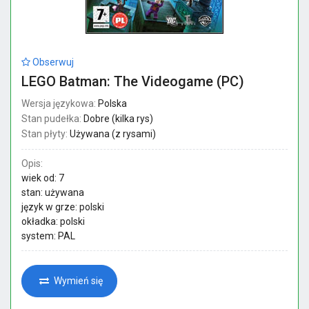
Obserwuj
LEGO Batman: The Videogame (PC)
Wersja językowa:
Polska
Stan pudełka:
Dobre (kilka rys)
Stan płyty:
Używana (z rysami)
Opis:
wiek od: 7
stan: używana
język w grze: polski
okładka: polski
system: PAL
Wymień się