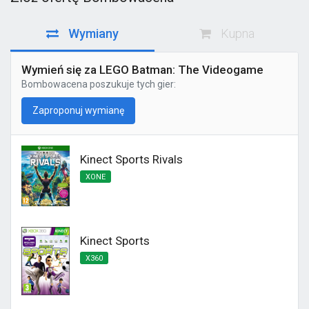
Wymiany
Kupna
Wymień się za LEGO Batman: The Videogame
Bombowacena
poszukuje tych gier:
Zaproponuj wymianę
Kinect Sports Rivals
XONE
Kinect Sports
X360