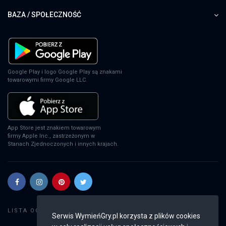
EA Sports FC 24
BAZA / SPOŁECZNOŚĆ
PS4
EA Sports FC 24
Google Play i logo Google Play są znakami
towarowymi firmy Google LLC.
XSX
EA Sports FC 24
App Store jest znakiem towarowym
firmy Apple Inc., zastrzeżonym w
PS5
Stanach Zjednoczonych i innych krajach.
EA Sports FC 24
SWITCH
Szukaj gier
LISTA OGŁOSZEŃ:
Serwis WymieńGry.pl korzysta z plików cookies