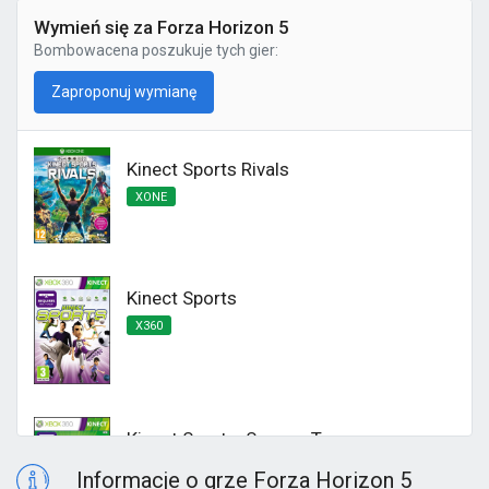
Wymień się za Forza Horizon 5
Bombowacena
poszukuje tych gier:
Zaproponuj wymianę
Kinect Sports Rivals
XONE
Kinect Sports
X360
Kinect Sports: Season Two
X360
Informacje o grze Forza Horizon 5