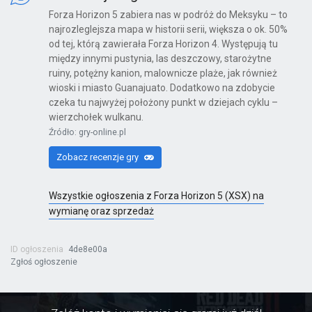
Forza Horizon 5 zabiera nas w podróż do Meksyku – to
najrozleglejsza mapa w historii serii, większa o ok. 50%
od tej, którą zawierała Forza Horizon 4. Występują tu
Kinect Sports Najlepsza Kolekcja
między innymi pustynia, las deszczowy, starożytne
ruiny, potężny kanion, malownicze plaże, jak również
X360
wioski i miasto Guanajuato. Dodatkowo na zdobycie
czeka tu najwyżej położony punkt w dziejach cyklu –
wierzchołek wulkanu.
Źródło: gry-online.pl
Far Cry 6: Yara Edition
Zobacz recenzje gry
PS4
Wszystkie ogłoszenia z Forza Horizon 5 (XSX) na
wymianę oraz sprzedaż
Far Cry 6
PS4
ID ogłoszenia
4de8e00a
Zgłoś ogłoszenie
Far Cry 6: Ultimate Edition