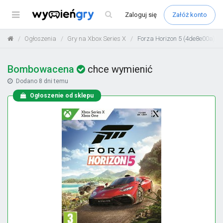
Menu
Zaloguj
się
Załóż konto
Ogłoszenia
Gry na Xbox Series X
Forza Horizon 5 (4de8e00a)
Bombowacena
chce wymienić
Dodano
8 dni temu
Ogłoszenie od sklepu