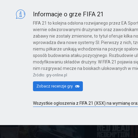
X360
Informacje o grze FIFA 21
FIFA 21 to kolejna odsłona rozwijanego przez EA Sports
wiernie odwzorowanymi drużynami oraz zawodnikami, 
Far Cry 6: Yara Edition
zabawy nie zostały zmienione, to tytuł oferuje kilka no
wprowadza dwa nowe systemy SI. Pierwszy z nich, tzw.
PS4
niemu piłkarze unikają wchodzenia na pozycje spalone
sposób budowania ataku pozycyjnego. Rozbudowie ul
modyfikowaniu składów drużyny. W FIFA 21 pojawia się
nim rozgrywać mecze na boiskach ulokowanych w miej
Far Cry 6
Źródło: gry-online.pl
PS4
Zobacz recenzje gry
Wszystkie ogłoszenia z FIFA 21 (XSX) na wymianę or
Far Cry 6: Ultimate Edition
PS4