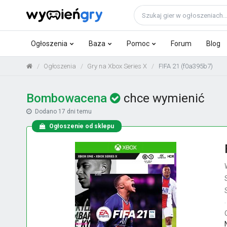
Ogłoszenia
Baza
Pomoc
Forum
Blog
Ogłoszenia
Gry na Xbox Series X
FIFA 21 (f0a395b7)
Bombowacena
chce wymienić
Dodano
17 dni temu
Ogłoszenie od sklepu