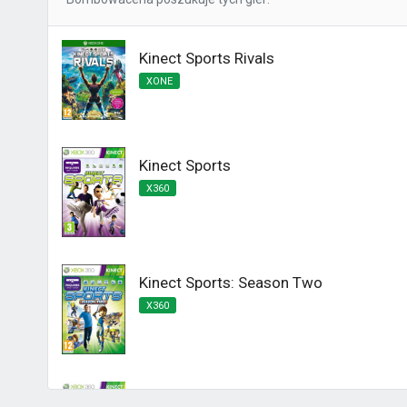
Kinect Sports Rivals
XONE
Kinect Sports
X360
Kinect Sports: Season Two
X360
Kinect Sports Najlepsza Kolekcja