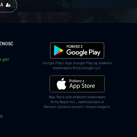
JA
CZNOŚĆ
 gier
Google Play i logo Google Play są znakami
towarowymi firmy Google LLC.
App Store jest znakiem towarowym
firmy Apple Inc., zastrzeżonym w
Stanach Zjednoczonych i innych krajach.
na