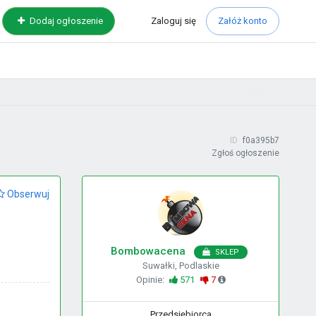
Zaloguj
się
Dodaj ogłoszenie
Załóż konto
ID
f0a395b7
Zgłoś ogłoszenie
Obserwuj
Bombowacena
SKLEP
Suwałki, Podlaskie
Opinie:
571
7
Przedsiębiorca