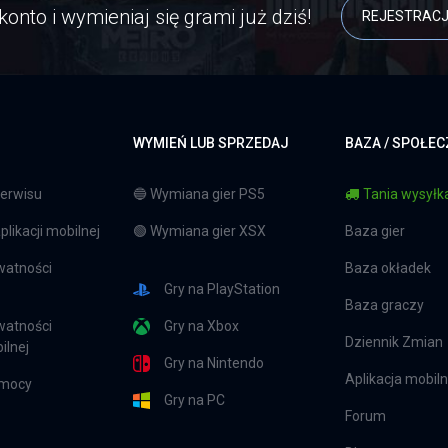
konto i wymieniaj się grami już dziś!
REJESTRAC
WYMIEŃ LUB SPRZEDAJ
BAZA / SPOŁE
erwisu
🔵 Wymiana gier PS5
Tania wysyłka
likacji mobilnej
🟢 Wymiana gier XSX
Baza gier
watności
Baza okładek
Gry na PlayStation
Baza graczy
watności
Gry na Xbox
Dziennik Zmian
ilnej
Gry na Nintendo
Aplikacja mobil
omocy
Gry na PC
Forum