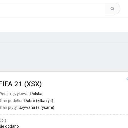
FIFA 21 (XSX)
Wersja językowa:
Polska
Stan pudełka:
Dobre (kilka rys)
Stan płyty:
Używana (z rysami)
Opis:
Nie dodano