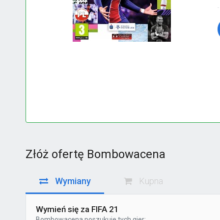
Złóż ofertę Bombowacena
Wymiany
Kupna
Wymień się za FIFA 21
Bombowacena
poszukuje tych gier: