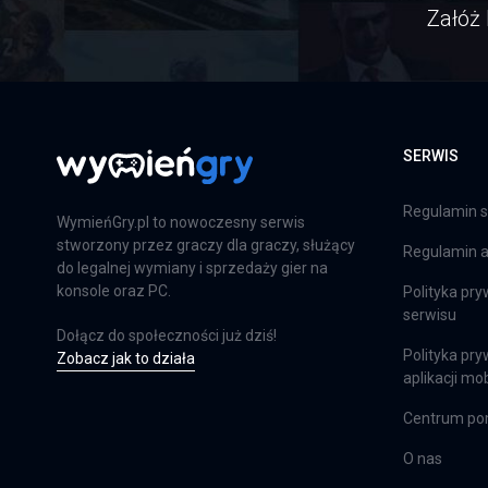
Załóż 
Far Cry 6: Limited Edition
PS4
Farming Simulator 25
SERWIS
PS5
Regulamin s
WymieńGry.pl to nowoczesny serwis
stworzony przez graczy dla graczy, służący
Regulamin ap
do legalnej wymiany i sprzedaży gier na
Farming Simulator 25
konsole oraz PC.
Polityka pry
serwisu
XSX
Dołącz do społeczności już dziś!
Polityka pry
Zobacz jak to działa
aplikacji mob
EA Sports FC 24
Centrum p
PS4
O nas