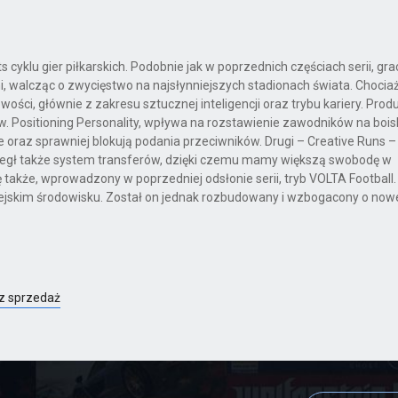
 cyklu gier piłkarskich. Podobnie jak w poprzednich częściach serii, gra
walcząc o zwycięstwo na najsłynniejszych stadionach świata. Chocia
wości, głównie z zakresu sztucznej inteligencji oraz trybu kariery. Prod
 Positioning Personality, wpływa na rozstawienie zawodników na boisk
 oraz sprawniej blokują podania przeciwników. Drugi – Creative Runs –
egł także system transferów, dzięki czemu mamy większą swobodę w
 także, wprowadzony w poprzedniej odsłonie serii, tryb VOLTA Football
skim środowisku. Został on jednak rozbudowany i wzbogacony o nowe
az sprzedaż