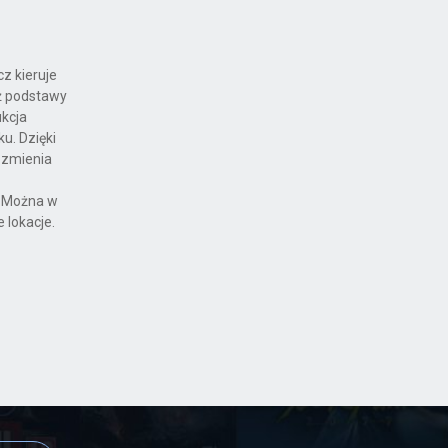
cz kieruje
ż podstawy
ukcja
u. Dzięki
 zmienia
. Można w
 lokacje.