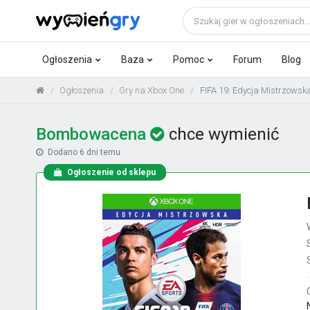
Ogłoszenia
Baza
Pomoc
Forum
Blog
Ogłoszenia
Gry na Xbox One
FIFA 19: Edycja Mistrzowsk
Bombowacena
chce wymienić
Dodano
6 dni temu
Ogłoszenie od sklepu