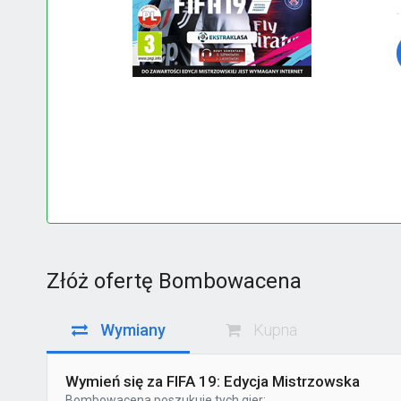
Złóż ofertę Bombowacena
Wymiany
Kupna
Wymień się za FIFA 19: Edycja Mistrzowska
Bombowacena
poszukuje tych gier: