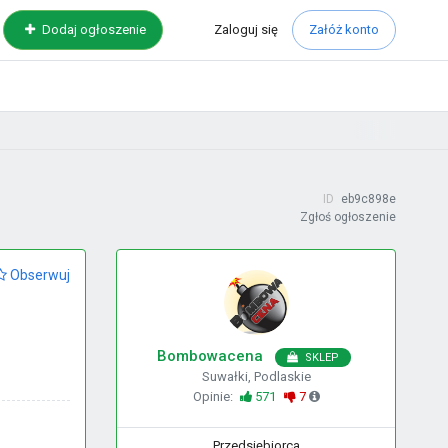
Zaloguj
się
Dodaj ogłoszenie
Załóż konto
ID
eb9c898e
Zgłoś ogłoszenie
Obserwuj
Bombowacena
SKLEP
Suwałki, Podlaskie
Opinie:
571
7
Przedsiębiorca