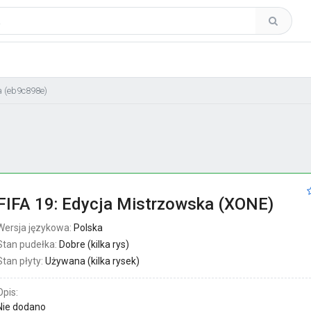
a (eb9c898e)
FIFA 19: Edycja Mistrzowska (XONE)
Wersja językowa:
Polska
Stan pudełka:
Dobre (kilka rys)
Stan płyty:
Używana (kilka rysek)
Opis:
Nie dodano