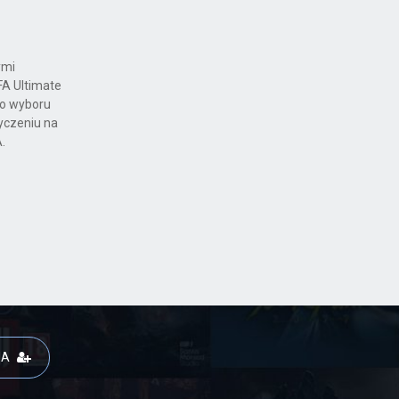
ymi
FA Ultimate
do wyboru
życzeniu na
.
JA