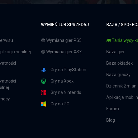
WYMIEŃ LUB SPRZEDAJ
BAZA / SPOŁE
erwisu
🔵 Wymiana gier PS5
Tania wysyłka
likacji mobilnej
🟢 Wymiana gier XSX
Baza gier
watności
Baza okładek
Gry na PlayStation
Baza graczy
watności
Gry na Xbox
Dziennik Zmian
ilnej
Gry na Nintendo
Aplikacja mobil
omocy
Gry na PC
Forum
Blog