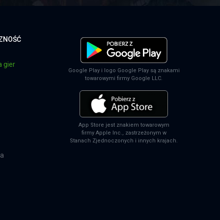
CZNOŚĆ
 gier
Google Play i logo Google Play są znakami
towarowymi firmy Google LLC.
App Store jest znakiem towarowym
firmy Apple Inc., zastrzeżonym w
Stanach Zjednoczonych i innych krajach.
na