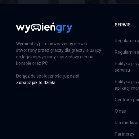
Far Cry 6: Limited Edition
PS4
SERWIS
Regulamin s
Farming Simulator 25
WymieńGry.pl to nowoczesny serwis
stworzony przez graczy dla graczy, służący
Regulamin ap
PS5
do legalnej wymiany i sprzedaży gier na
konsole oraz PC.
Polityka pry
serwisu
Dołącz do społeczności już dziś!
Farming Simulator 25
Polityka pry
Zobacz jak to działa
aplikacji mob
XSX
Centrum p
O nas
EA Sports FC 24
Dla mediów
PS4
Partnerzy