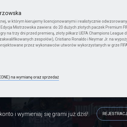
strzowska
żnej, w którym kierujemy licencjonowanymi i realistycznie odwzorowan
 Edycja Mistrzowska zawiera: do 20 dużych złotych paczek Premium FI
 gry na trzy dni przed premierą, złoty piłkarz UEFA Champions League 
 z zakwalifikowanych zespołów), Cristiano Ronaldo i Neymar Jr. na wypo
projektowane przez wykonawców utworów wykorzystanych w grze FIFA
 (XONE) na wymianę oraz sprzedaż
konto i wymieniaj się grami już dziś!
REJESTRAC