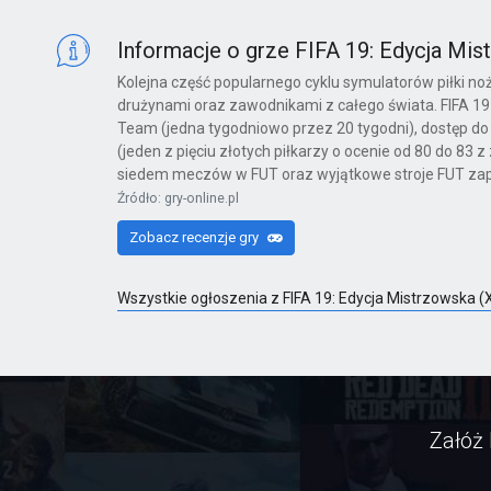
X360
Informacje o grze FIFA 19: Edycja Mi
Kolejna część popularnego cyklu symulatorów piłki no
drużynami oraz zawodnikami z całego świata. FIFA 19
Far Cry 6: Yara Edition
Team (jedna tygodniowo przez 20 tygodni), dostęp do
(jeden z pięciu złotych piłkarzy o ocenie od 80 do 83
PS4
siedem meczów w FUT oraz wyjątkowe stroje FUT za
Źródło: gry-online.pl
Zobacz recenzje gry
Far Cry 6
PS4
Wszystkie ogłoszenia z FIFA 19: Edycja Mistrzowska
Far Cry 6: Ultimate Edition
PS4
Załóż 