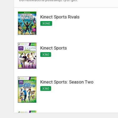
Kinect Sports Rivals
XONE
Kinect Sports
X360
Kinect Sports: Season Two
X360
Kinect Sports Najlepsza Kolekcja