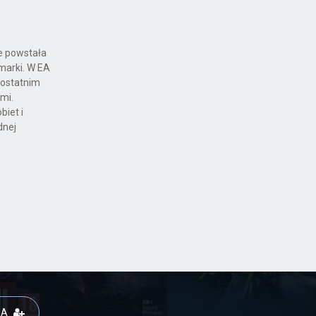
ie powstała
marki. W EA
 ostatnim
mi.
biet i
dnej
JA