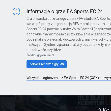
X360
Informacje o grze EA Sports FC 24
Gra piłkarska od znanego z serii FIFA studia EA Sports
we współpracy z organizacją FIFA – brak porozumienia
Far Cry 6: Yara Edition
Sports FC 24 powróciły tryby Volta Football (inspirow
ponownie mamy możliwość zbudowania własnego zes
PS4
Doczekał się on jednak kluczowych zmian, wśród który
mężczyzn. System zgrania drużyny pozostał w tym prz
narodowości czy lidze.
Źródło: gry-online.pl
Far Cry 6
Zobacz recenzje gry
PS4
Wszystkie ogłoszenia z EA Sports FC 24 (XSX) na wy
Far Cry 6: Ultimate Edition
PS4
Załóż 