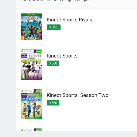
Kinect Sports Rivals
XONE
Kinect Sports
X360
Kinect Sports: Season Two
X360
Kinect Sports Najlepsza Kolekcja