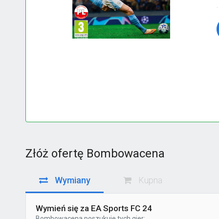
Złóż ofertę Bombowacena
Wymiany
Kupna
Wymień się za EA Sports FC 24
Bombowacena
poszukuje tych gier: