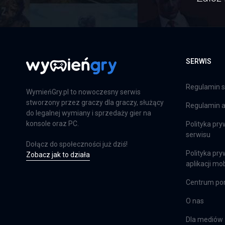
Far Cry 6: Limited Edition
PS4
SERWIS
Farming Simulator 25
PS5
Regulamin s
WymieńGry.pl to nowoczesny serwis
stworzony przez graczy dla graczy, służący
Regulamin ap
do legalnej wymiany i sprzedaży gier na
konsole oraz PC.
Polityka pry
Farming Simulator 25
serwisu
Dołącz do społeczności już dziś!
XSX
Polityka pry
Zobacz jak to działa
aplikacji mob
Centrum p
EA Sports FC 24
O nas
PS4
Dla mediów