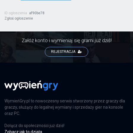
PS5
ID ogłoszenia
af90be78
Zgłoś ogłoszenie
Gothic Remake
PC
Załóż konto i wymieniaj się grami już dziś!
REJESTRACJA
Gothic Remake
PS5
Yakuza 0: Director’s Cut
WymieńGry.pl to nowoczesny serwis stworzony przez graczy dla
PS5
graczy, służący do legalnej wymiany i sprzedaży gier na konsole
oraz PC.
Dołącz do społeczności już dziś!
Directive 8020: Deluxe Edition
Zobacz jak to działa