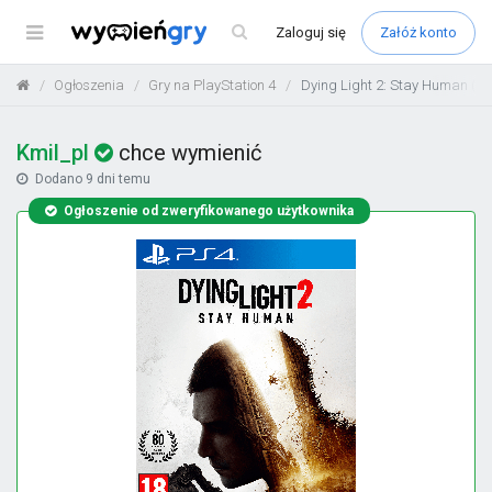
Menu
Zaloguj
się
Załóż konto
Ogłoszenia
Gry na PlayStation 4
Dying Light 2: Stay Human (a
Kmil_pl
chce wymienić
Dodano
9 dni temu
Ogłoszenie od zweryfikowanego użytkownika