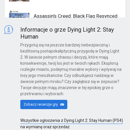
Assassin’s Creed: Black Flag Resynced
PS5
Informacje o grze Dying Light 2: Stay
Human
Przygotuj się na jeszcze bardziej niebezpieczną i
Halo: Campaign Evolved
bezlitosną postapokaliptyczną przygodę w Dying Light
2. W świecie pełnym chaosu i decyzji, które mają
PS5
konsekwencje, twój los jest w twoich rękach. Eksploruj
rozległe miasto, podejmuj moralne wybory i wpływaj na
losy jego mieszkańców. Czy odbudujesz nadzieję w
świecie pełnym mroku? Czy zagłębisz się w zepsucie?
LEGO Batman: Legacy of the Dark
Twoje decyzje mają znaczenie w tej epickiej grze o
Knight
przetrwaniu i wyborach.
PS5
Zobacz recenzje gry
LEGO Batman: Legacy of the Dark
Wszystkie ogłoszenia z Dying Light 2: Stay Human (PS4)
Knight - Deluxe Edition
na wymianę oraz sprzedaż