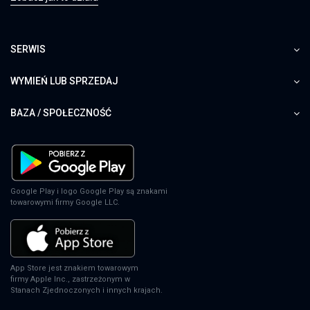
PS5
SERWIS
Star Wars: Dark Forces Remaster
WYMIEŃ LUB SPRZEDAJ
XSX
BAZA / SPOŁECZNOŚĆ
Star Wars: Dark Forces Remaster
Google Play i logo Google Play są znakami
SWITCH
towarowymi firmy Google LLC.
App Store jest znakiem towarowym
Star Wars: Dark Forces Remaster
firmy Apple Inc., zastrzeżonym w
Stanach Zjednoczonych i innych krajach.
PS5