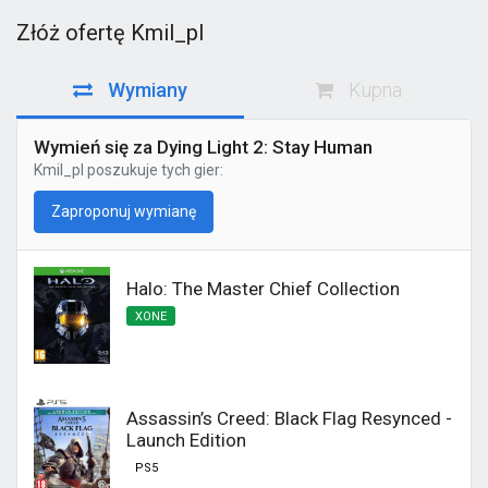
Złóż ofertę Kmil_pl
Wymiany
Kupna
Wymień się za Dying Light 2: Stay Human
Kmil_pl
poszukuje tych gier:
Zaproponuj wymianę
Halo: The Master Chief Collection
XONE
Assassin’s Creed: Black Flag Resynced -
Launch Edition
PS5