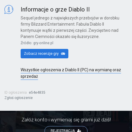
X360
Informacje o grze Diablo II
Sequel jednego z największych przebojów w dorobku
firmy Blizzard Entertainment. Fabuła Diablo II
kontynuuje wątki z pierwszej części. Zwycięstwo nad
Kinect Sports Najlepsza Kolekcja
Panem Ciemności okazało się iluzoryczne.
Źródło: gry-online.pl
X360
Zobacz recenzje gry
Wszystkie ogłoszenia z Diablo II (PC) na wymianę oraz
Far Cry 6: Yara Edition
sprzedaż
PS4
ID ogłoszenia
e54e4835
Zgłoś ogłoszenie
Far Cry 6
PS4
Załóż konto i wymieniaj się grami już dziś!
REJESTRACJA