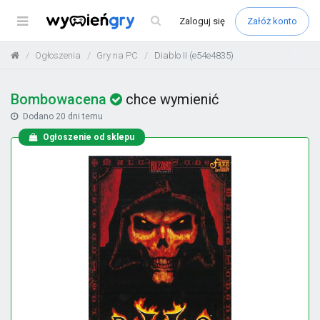
Menu
Zaloguj
się
Załóż konto
Ogłoszenia
Gry na PC
Diablo II (e54e4835)
Bombowacena
chce wymienić
Dodano
20 dni temu
Ogłoszenie od sklepu