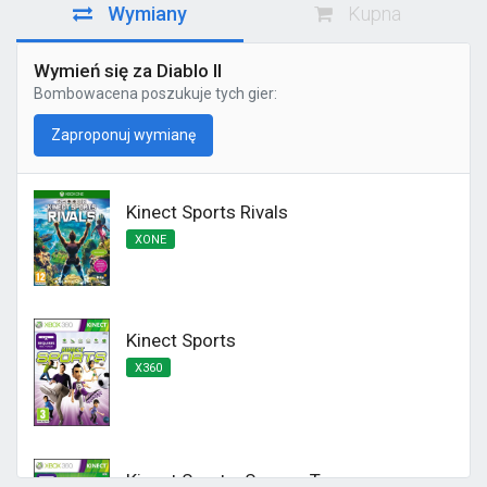
Wymiany
Kupna
Wymień się za Diablo II
Bombowacena
poszukuje tych gier:
Zaproponuj wymianę
Kinect Sports Rivals
XONE
Kinect Sports
X360
Kinect Sports: Season Two