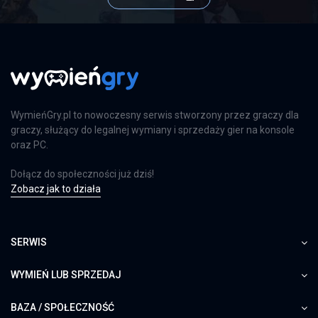
Far Cry 6: Ultimate Edition
PS4
Far Cry 6: Limited Edition
WymieńGry.pl to nowoczesny serwis stworzony przez graczy dla
PS4
graczy, służący do legalnej wymiany i sprzedaży gier na konsole
oraz PC.
Dołącz do społeczności już dziś!
Zobacz jak to działa
Farming Simulator 25
PS5
SERWIS
WYMIEŃ LUB SPRZEDAJ
Farming Simulator 25
XSX
BAZA / SPOŁECZNOŚĆ