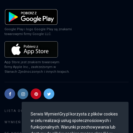
EA Sports FC 24
PS4
Google Play i logo Google Play są znakami
towarowymi firmy Google LLC.
EA Sports FC 24
XSX
App Store jest znakiem towarowym
firmy Apple Inc., zastrzeżonym w
Stanach Zjednoczonych i innych krajach.
EA Sports FC 24
PS5
Szukaj gier
LISTA OGŁOSZEŃ:
Serwis WymieńGry.pl korzysta z plików cookies
w celu realizacji usług społecznościowych i
Dodaj ogłoszenie
EA Sports FC 24
WYMIEŃ GRY:
funkcjonalnych. Warunki przechowywania lub
SWITCH
Weryfikacja konta