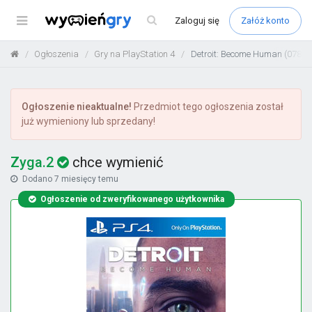
Menu
Zaloguj
się
Załóż konto
Ogłoszenia
Gry na PlayStation 4
Detroit: Become Human (07831
Ogłoszenie nieaktualne!
Przedmiot tego ogłoszenia został
już wymieniony lub sprzedany!
Zyga.2
chce wymienić
Dodano
7 miesięcy temu
Ogłoszenie od zweryfikowanego użytkownika