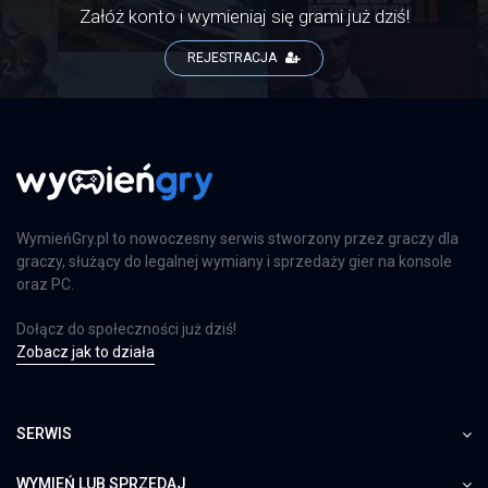
Załóż konto i wymieniaj się grami już dziś!
REJESTRACJA
WymieńGry.pl to nowoczesny serwis stworzony przez graczy dla
graczy, służący do legalnej wymiany i sprzedaży gier na konsole
oraz PC.
Dołącz do społeczności już dziś!
Zobacz jak to działa
SERWIS
WYMIEŃ LUB SPRZEDAJ