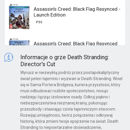
Assassin’s Creed: Black Flag Resynced -
Launch Edition
PS5
Assassin’s Creed: Black Flag Resynced
PS5
Informacje o grze Death Stranding:
Director's Cut
Wyrusz w niezwykłą podróż przez postapokaliptyczny
Halo: Campaign Evolved
świat pełen tajemnic i wyzwań w Death Stranding. Wciel
się w Sama Portera Bridgesa, kuriera przyszłości, który
PS5
musi odbudować rozbite społeczeństwo, niosąc
nadzieję i łącząc izolowane osady. Odkryj piękno i
niebezpieczeństwa nieznanej krainy, pokonując
przeszkody i stawiając czoła tajemniczym stworom.
LEGO Batman: Legacy of the Dark
Rozwijaj umiejętności, twórz połączenia i odkrywaj
Knight
historię, która zmieni twoje spojrzenie na świat. Death
PS5
Stranding to niepowtarzalne doświadczenie,