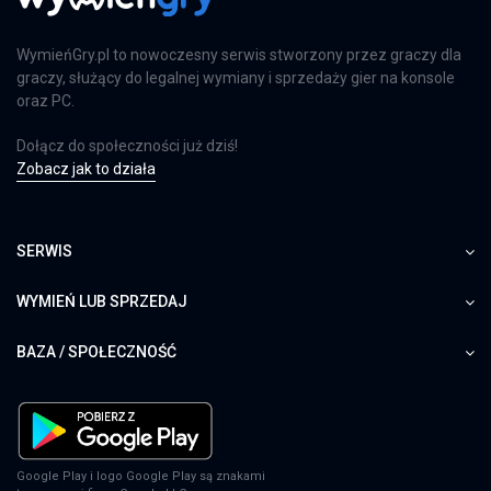
WymieńGry.pl to nowoczesny serwis stworzony przez graczy dla
graczy, służący do legalnej wymiany i sprzedaży gier na konsole
Directive 8020: Deluxe Edition
oraz PC.
PS5
Dołącz do społeczności już dziś!
Zobacz jak to działa
Star Wars: Dark Forces Remaster
SERWIS
XSX
WYMIEŃ LUB SPRZEDAJ
BAZA / SPOŁECZNOŚĆ
Star Wars: Dark Forces Remaster
SWITCH
Google Play i logo Google Play są znakami