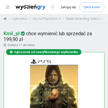
Menu
Zaloguj
się
Załóż konto
Ogłoszenia
Gry na PlayStation 5
Death Stranding: Director's Cu
Kmil_pl
chce wymienić lub sprzedać za
199,90 zł
Dodano
11 dni temu
Ogłoszenie od zweryfikowanego użytkownika