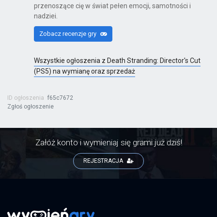
przenoszące cię w świat pełen emocji, samotności i
nadziei.
LEGO Batman: Legacy of the Dark
Zobacz recenzje gry
Knight - Deluxe Edition
PS5
Wszystkie ogłoszenia z Death Stranding: Director's Cut
(PS5) na wymianę oraz sprzedaż
Gothic Remake
PC
ID ogłoszenia
f65c7672
Zgłoś ogłoszenie
Załóż konto i wymieniaj się grami już dziś!
Gothic Remake
PS5
REJESTRACJA
Yakuza 0: Director’s Cut
PS5