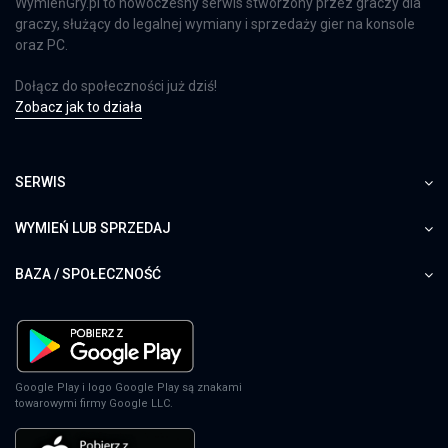
WymieńGry.pl to nowoczesny serwis stworzony przez graczy dla
graczy, służący do legalnej wymiany i sprzedaży gier na konsole
oraz PC.
Dołącz do społeczności już dziś!
Zobacz jak to działa
SERWIS
WYMIEŃ LUB SPRZEDAJ
BAZA / SPOŁECZNOŚĆ
Google Play i logo Google Play są znakami
towarowymi firmy Google LLC.