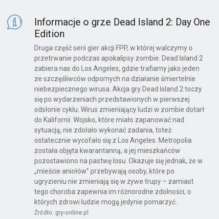
Informacje o grze Dead Island 2: Day One
Edition
Druga część serii gier akcji FPP, w której walczymy o
przetrwanie podczas apokalipsy zombie. Dead Island 2
zabiera nas do Los Angeles, gdzie trafiamy jako jeden
ze szczęśliwców odpornych na działanie śmiertelnie
niebezpiecznego wirusa. Akcja gry Dead Island 2 toczy
się po wydarzeniach przedstawionych w pierwszej
odsłonie cyklu. Wirus zmieniający ludzi w zombie dotarł
do Kalifornii. Wojsko, które miało zapanować nad
sytuacją, nie zdołało wykonać zadania, toteż
ostatecznie wycofało się z Los Angeles. Metropolia
została objęta kwarantanną, a jej mieszkańców
pozostawiono na pastwę losu. Okazuje się jednak, że w
„mieście aniołów” przebywają osoby, które po
ugryzieniu nie zmieniają się w żywe trupy – zamiast
tego choroba zapewnia im różnorodne zdolności, o
których zdrowi ludzie mogą jedynie pomarzyć.
Źródło: gry-online.pl