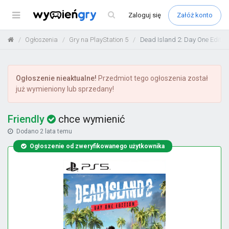
Menu
Zaloguj
się
Załóż konto
Ogłoszenia
Gry na PlayStation 5
Dead Island 2: Day One Editio
Ogłoszenie nieaktualne!
Przedmiot tego ogłoszenia został
już wymieniony lub sprzedany!
Friendly
chce wymienić
Dodano
2 lata temu
Ogłoszenie od zweryfikowanego użytkownika