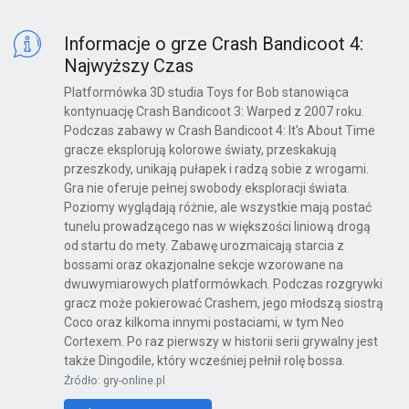
Informacje o grze Crash Bandicoot 4:
Najwyższy Czas
Platformówka 3D studia Toys for Bob stanowiąca
kontynuację Crash Bandicoot 3: Warped z 2007 roku.
Podczas zabawy w Crash Bandicoot 4: It’s About Time
gracze eksplorują kolorowe światy, przeskakują
przeszkody, unikają pułapek i radzą sobie z wrogami.
Gra nie oferuje pełnej swobody eksploracji świata.
Poziomy wyglądają różnie, ale wszystkie mają postać
tunelu prowadzącego nas w większości liniową drogą
od startu do mety. Zabawę urozmaicają starcia z
bossami oraz okazjonalne sekcje wzorowane na
dwuwymiarowych platformówkach. Podczas rozgrywki
gracz może pokierować Crashem, jego młodszą siostrą
Coco oraz kilkoma innymi postaciami, w tym Neo
Cortexem. Po raz pierwszy w historii serii grywalny jest
także Dingodile, który wcześniej pełnił rolę bossa.
Źródło: gry-online.pl