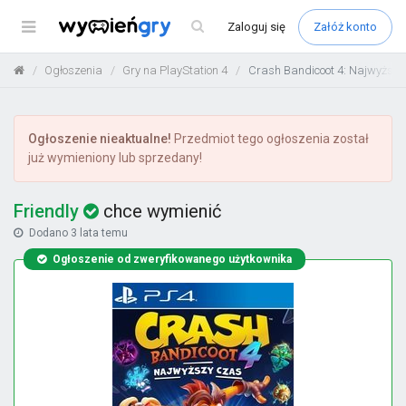
Menu
Zaloguj
się
Załóż konto
Ogłoszenia
Gry na PlayStation 4
Crash Bandicoot 4: Najwyższy
Ogłoszenie nieaktualne!
Przedmiot tego ogłoszenia został
już wymieniony lub sprzedany!
Friendly
chce wymienić
Dodano
3 lata temu
Ogłoszenie od zweryfikowanego użytkownika