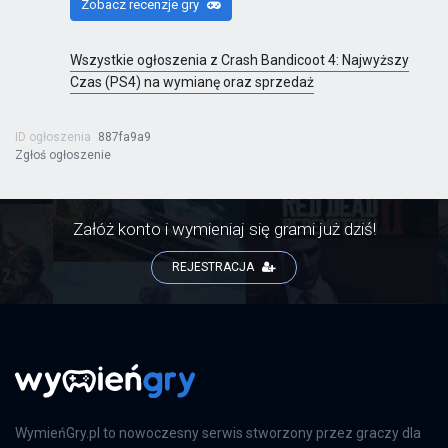
Zobacz recenzje gry
Wszystkie ogłoszenia z Crash Bandicoot 4: Najwyższy
Czas (PS4) na wymianę oraz sprzedaż
ID ogłoszenia
887fa9a9
Zgłoś ogłoszenie
Załóż konto i wymieniaj się grami już dziś!
REJESTRACJA
WymieńGry.pl to nowoczesny serwis stworzony przez graczy dla