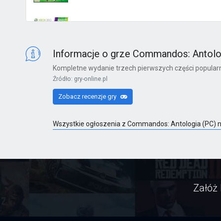
Kinect Sports Najlepsza Kolekcja
X360
Informacje o grze Commandos: Antolo
Kompletne wydanie trzech pierwszych części popula
Źródło: gry-online.pl
Far Cry 6: Yara Edition
Zobacz recenzje gry
PS4
Wszystkie ogłoszenia z Commandos: Antologia (PC) 
Far Cry 6
PS4
Załóż 
Far Cry 6: Ultimate Edition
PS4