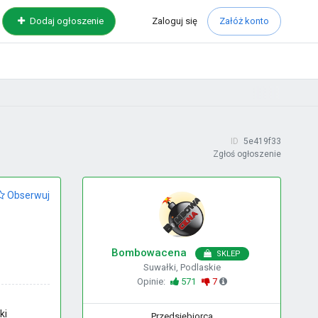
Zaloguj
się
Dodaj ogłoszenie
Załóż konto
ID
5e419f33
Zgłoś ogłoszenie
Obserwuj
Bombowacena
SKLEP
Suwałki, Podlaskie
Opinie:
571
7
ki
Przedsiębiorca