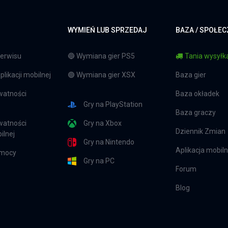
WYMIEŃ LUB SPRZEDAJ
BAZA / SPOŁE
erwisu
🔵 Wymiana gier PS5
Tania wysyłka
likacji mobilnej
🟢 Wymiana gier XSX
Baza gier
watności
Baza okładek
Gry na PlayStation
Baza graczy
watności
Gry na Xbox
Dziennik Zmian
ilnej
Gry na Nintendo
Aplikacja mobil
omocy
Gry na PC
Forum
Blog