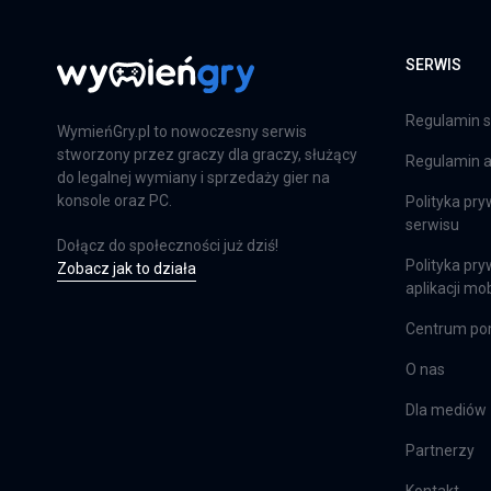
SERWIS
Far Cry 6: Limited Edition
Regulamin s
PS4
WymieńGry.pl to nowoczesny serwis
stworzony przez graczy dla graczy, służący
Regulamin ap
do legalnej wymiany i sprzedaży gier na
konsole oraz PC.
Polityka pry
Farming Simulator 25
serwisu
Dołącz do społeczności już dziś!
PS5
Polityka pry
Zobacz jak to działa
aplikacji mob
Centrum p
Farming Simulator 25
O nas
XSX
Dla mediów
Partnerzy
EA Sports FC 24