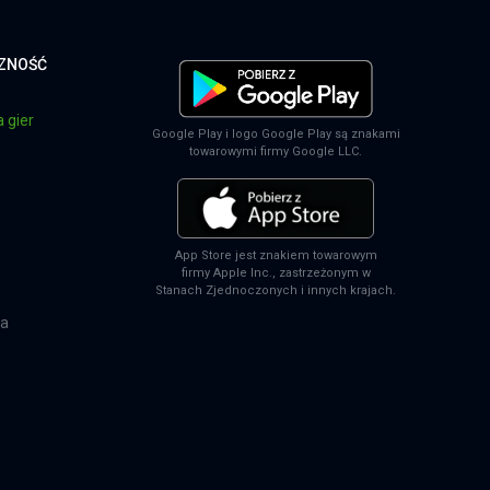
CZNOŚĆ
 gier
Google Play i logo Google Play są znakami
towarowymi firmy Google LLC.
App Store jest znakiem towarowym
firmy Apple Inc., zastrzeżonym w
Stanach Zjednoczonych i innych krajach.
na