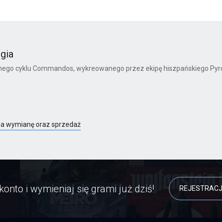
gia
rnego cyklu Commandos, wykreowanego przez ekipę hiszpańskiego Pyro
na wymianę oraz sprzedaż
konto i wymieniaj się grami już dziś!
REJESTRAC