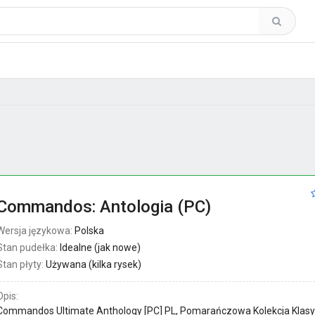
Commandos: Antologia (PC)
Wersja językowa:
Polska
Stan pudełka:
Idealne (jak nowe)
Stan płyty:
Używana (kilka rysek)
Opis:
Commandos Ultimate Anthology [PC] PL, Pomarańczowa Kolekcja Klasy