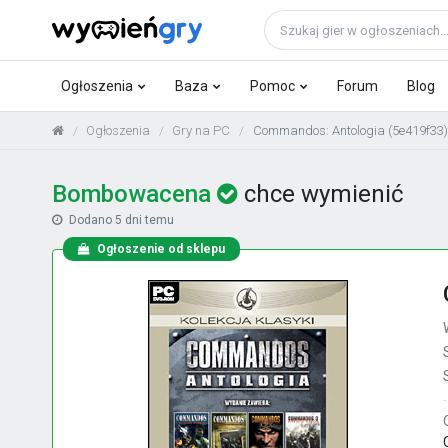
Ogłoszenia
Baza
Pomoc
Forum
Blog
Ogłoszenia
Gry na PC
Commandos: Antologia (5e419f33)
Bombowacena
chce wymienić
Dodano
5 dni temu
Ogłoszenie od sklepu