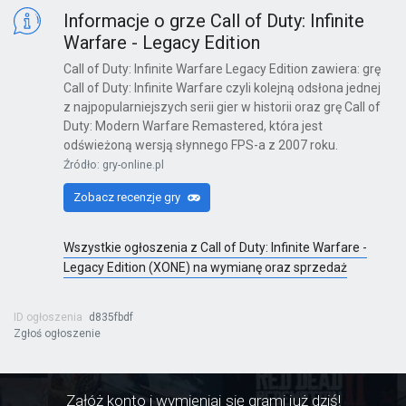
X360
Informacje o grze Call of Duty: Infinite
Warfare - Legacy Edition
Call of Duty: Infinite Warfare Legacy Edition zawiera: grę
Call of Duty: Infinite Warfare czyli kolejną odsłona jednej
Kinect Sports Najlepsza Kolekcja
z najpopularniejszych serii gier w historii oraz grę Call of
Duty: Modern Warfare Remastered, która jest
X360
odświeżoną wersją słynnego FPS-a z 2007 roku.
Źródło: gry-online.pl
Zobacz recenzje gry
Far Cry 6: Yara Edition
PS4
Wszystkie ogłoszenia z Call of Duty: Infinite Warfare -
Legacy Edition (XONE) na wymianę oraz sprzedaż
ID ogłoszenia
d835fbdf
Far Cry 6
Zgłoś ogłoszenie
PS4
Załóż konto i wymieniaj się grami już dziś!