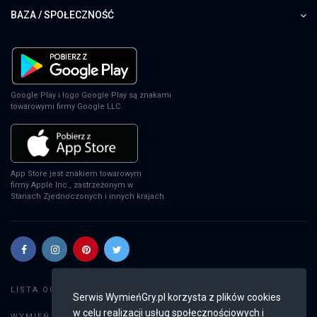
BAZA / SPOŁECZNOŚĆ
EA Sports FC 24
PS4
Google Play i logo Google Play są znakami
towarowymi firmy Google LLC.
EA Sports FC 24
XSX
App Store jest znakiem towarowym
firmy Apple Inc., zastrzeżonym w
Stanach Zjednoczonych i innych krajach.
EA Sports FC 24
PS5
EA Sports FC 24
Szukaj gier
LISTA OGŁOSZEŃ:
Serwis WymieńGry.pl korzysta z plików cookies
SWITCH
w celu realizacji usług społecznościowych i
Dodaj ogłoszenie
WYMIEŃ GRY: