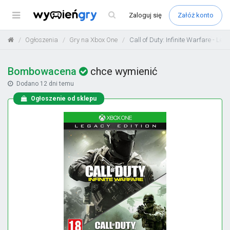
Menu
Zaloguj
się
Załóż konto
Ogłoszenia
Gry na Xbox One
Call of Duty: Infinite Warfare - Leg
Bombowacena
chce wymienić
Dodano
12 dni temu
Ogłoszenie od sklepu