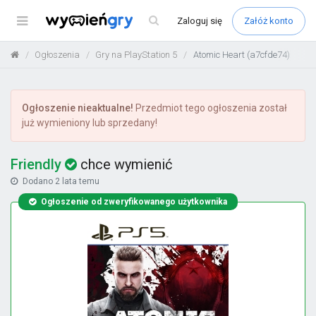
Menu
Zaloguj
się
Załóż konto
Ogłoszenia
Gry na PlayStation 5
Atomic Heart (a7cfde74)
Ogłoszenie nieaktualne!
Przedmiot tego ogłoszenia został
już wymieniony lub sprzedany!
Friendly
chce wymienić
Dodano
2 lata temu
Ogłoszenie od zweryfikowanego użytkownika