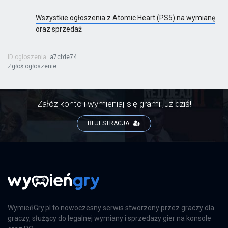
Wszystkie ogłoszenia z Atomic Heart (PS5) na wymianę
oraz sprzedaż
ID ogłoszenia
a7cfde74
Zgłoś ogłoszenie
Załóż konto i wymieniaj się grami już dziś!
REJESTRACJA
WymieńGry.pl to nowoczesny serwis stworzony przez graczy dla
graczy, służący do legalnej wymiany i sprzedaży gier na konsole