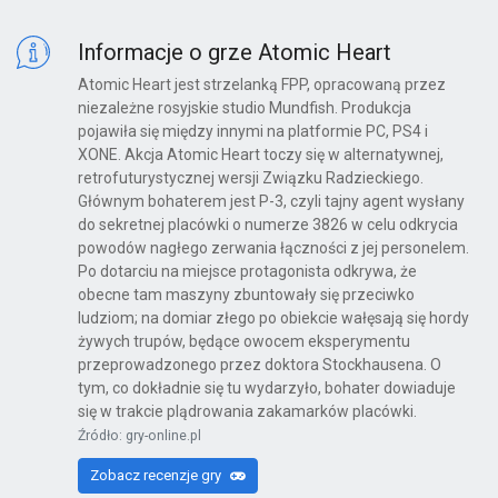
Informacje o grze Atomic Heart
Atomic Heart jest strzelanką FPP, opracowaną przez
niezależne rosyjskie studio Mundfish. Produkcja
pojawiła się między innymi na platformie PC, PS4 i
XONE. Akcja Atomic Heart toczy się w alternatywnej,
retrofuturystycznej wersji Związku Radzieckiego.
Głównym bohaterem jest P-3, czyli tajny agent wysłany
do sekretnej placówki o numerze 3826 w celu odkrycia
powodów nagłego zerwania łączności z jej personelem.
Po dotarciu na miejsce protagonista odkrywa, że
obecne tam maszyny zbuntowały się przeciwko
ludziom; na domiar złego po obiekcie wałęsają się hordy
żywych trupów, będące owocem eksperymentu
przeprowadzonego przez doktora Stockhausena. O
tym, co dokładnie się tu wydarzyło, bohater dowiaduje
się w trakcie plądrowania zakamarków placówki.
Źródło: gry-online.pl
Zobacz recenzje gry