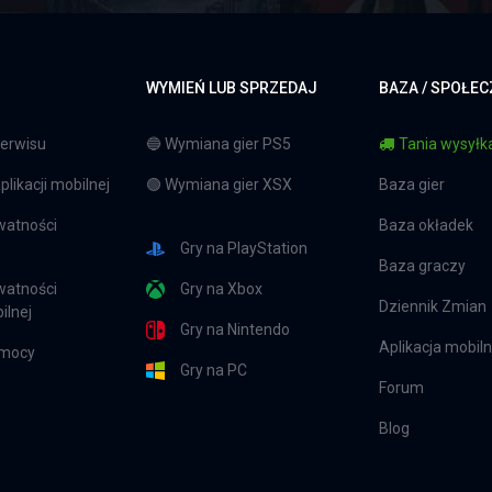
WYMIEŃ LUB SPRZEDAJ
BAZA / SPOŁE
erwisu
🔵 Wymiana gier PS5
Tania wysyłka
likacji mobilnej
🟢 Wymiana gier XSX
Baza gier
watności
Baza okładek
Gry na PlayStation
Baza graczy
watności
Gry na Xbox
Dziennik Zmian
ilnej
Gry na Nintendo
Aplikacja mobil
omocy
Gry na PC
Forum
Blog