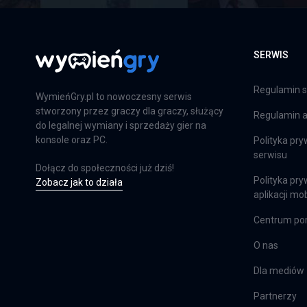
Far Cry 6: Limited Edition
PS4
SERWIS
Regulamin s
Farming Simulator 25
WymieńGry.pl to nowoczesny serwis
stworzony przez graczy dla graczy, służący
Regulamin ap
PS5
do legalnej wymiany i sprzedaży gier na
konsole oraz PC.
Polityka pry
serwisu
Dołącz do społeczności już dziś!
Farming Simulator 25
Polityka pry
Zobacz jak to działa
aplikacji mob
XSX
Centrum p
O nas
EA Sports FC 24
Dla mediów
PS4
Partnerzy