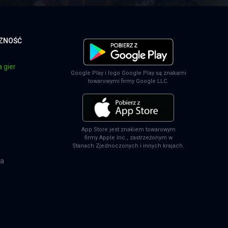
CZNOŚĆ
 gier
Google Play i logo Google Play są znakami
towarowymi firmy Google LLC.
App Store jest znakiem towarowym
firmy Apple Inc., zastrzeżonym w
Stanach Zjednoczonych i innych krajach.
na