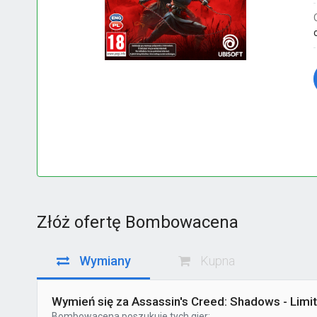
Złóż ofertę Bombowacena
Wymiany
Kupna
Wymień się za Assassin's Creed: Shadows - Limit
Bombowacena
poszukuje tych gier: