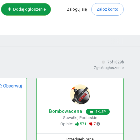
Zaloguj
się
Dodaj ogłoszenie
Załóż konto
ID
76f1029b
Zgłoś ogłoszenie
Obserwuj
Bombowacena
SKLEP
Suwałki, Podlaskie
Opinie:
571
7
Przedsiębiorca