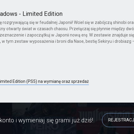
hadows - Limited Edition
ę rozgrywającą się w feudalnej Japonii! Wciel się w zabójczą shinobi or
ny otwarty świat w czasach chaosu. Przełączaj się płynnie między dwó
eznaczenie i zapoczątkuj w Japonii nową erę. W zestawie znajduje się
, w tym zestaw wyposażenia i broni dla Naoe, bestię Sekiryu i drobiazg
Limited Edition (PS5) na wymianę oraz sprzedaż
konto i wymieniaj się grami już dziś!
REJESTRAC