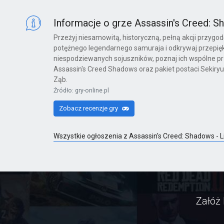
X360
Informacje o grze Assassin's Creed: S
Przeżyj niesamowitą, historyczną, pełną akcji przygod
potężnego legendarnego samuraja i odkrywaj przepięk
Far Cry 6: Yara Edition
niespodziewanych sojuszników, poznaj ich wspólne prz
Assassin's Creed Shadows oraz pakiet postaci Sekiryu
PS4
Ząb.
Źródło: gry-online.pl
Zobacz recenzje gry
Far Cry 6
PS4
Wszystkie ogłoszenia z Assassin's Creed: Shadows - 
Far Cry 6: Ultimate Edition
PS4
Załóż 