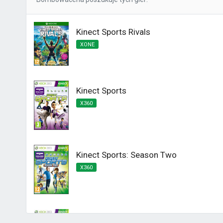
Kinect Sports Rivals
XONE
Kinect Sports
X360
Kinect Sports: Season Two
X360
Kinect Sports Najlepsza Kolekcja