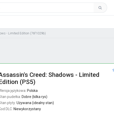
ws - Limited Edition (76f1029b)
Assassin's Creed: Shadows - Limited
Edition (PS5)
Wersja językowa:
Polska
Stan pudełka:
Dobre (kilka rys)
Stan płyty:
Używana (idealny stan)
Kod DLC:
Niewykorzystany