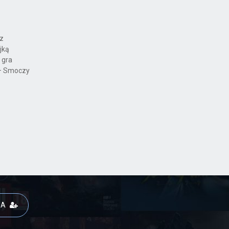
az
jką
 gra
 – Smoczy
JA