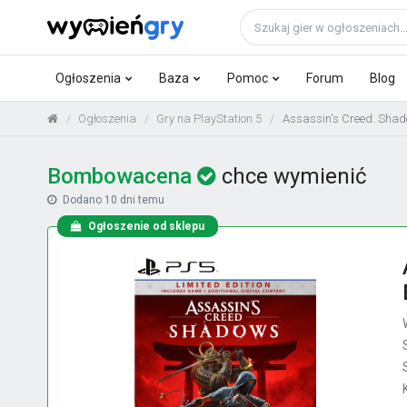
Ogłoszenia
Baza
Pomoc
Forum
Blog
Ogłoszenia
Gry na PlayStation 5
Assassin's Creed: Shado
Bombowacena
chce wymienić
Dodano
10 dni temu
Ogłoszenie od sklepu