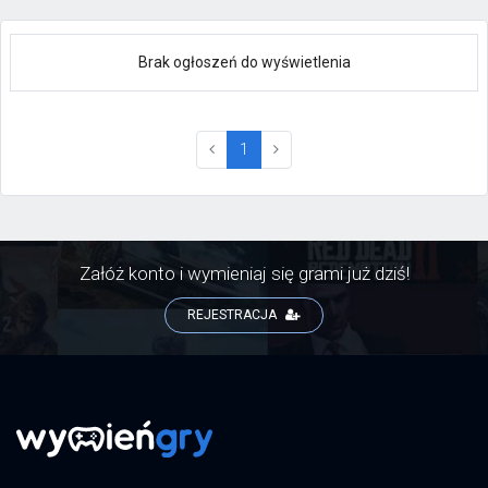
Brak ogłoszeń do wyświetlenia
(current)
1
Załóż konto i wymieniaj się grami już dziś!
REJESTRACJA