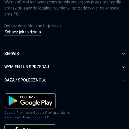
WymieńGry.pl to nowoczesny serwis stworzony przez graczy dla
graczy, służący do legalnej wymiany i sprzedaży gier na konsole
oraz PC.
Dołącz do społeczności już dziś!
Zobacz jak to działa
SERWIS
WYMIEŃ LUB SPRZEDAJ
BAZA / SPOŁECZNOŚĆ
Google Play i logo Google Play są znakami
towarowymi firmy Google LLC.