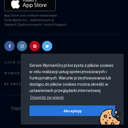
App Store jest znakiem towarowym
firmy Apple Inc., zastrzeżonym w
Stanach Zjednoczonych i innych krajach.
Szukaj gier
LISTA OGŁOSZEŃ:
Serwis WymieńGry.pl korzysta z plików cookies
w celu realizacji usług społecznościowych i
Dodaj ogłoszenie
WYMIEŃ GRY:
funkcjonalnych. Warunki przechowywania lub
Weryfikacja konta
dostępu do plików cookies można określić w
BE AWESOME:
ustawieniach przeglądarki internetowej.
Dowiedz się więcej
Copyright © 2019 - 2026
WymieńGry.pl
Wszystkie prawa
Akceptuję
zastrzeżone
v2.8.4