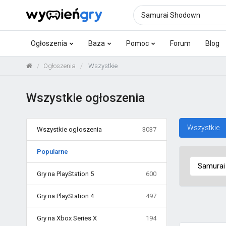
Ogłoszenia
Baza
Pomoc
Forum
Blog
Ogłoszenia
Wszystkie
Wszystkie ogłoszenia
Wszystkie
Wszystkie ogłoszenia
3037
Popularne
Gry na PlayStation 5
600
Gry na PlayStation 4
497
Gry na Xbox Series X
194