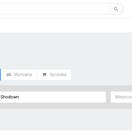
Wymiana
Sprzedaż