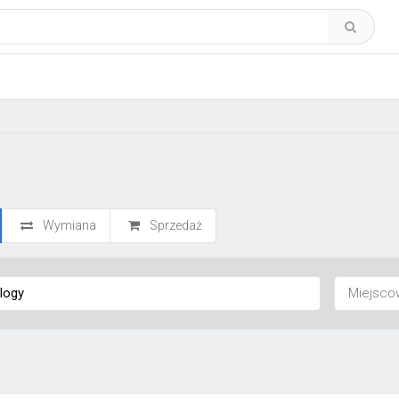
Wymiana
Sprzedaż