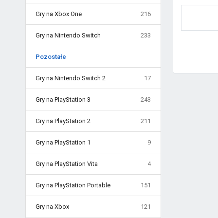
Gry na Xbox One
216
Gry na Nintendo Switch
233
Pozostałe
Gry na Nintendo Switch 2
17
Gry na PlayStation 3
243
Gry na PlayStation 2
211
Gry na PlayStation 1
9
Gry na PlayStation Vita
4
Gry na PlayStation Portable
151
Gry na Xbox
121