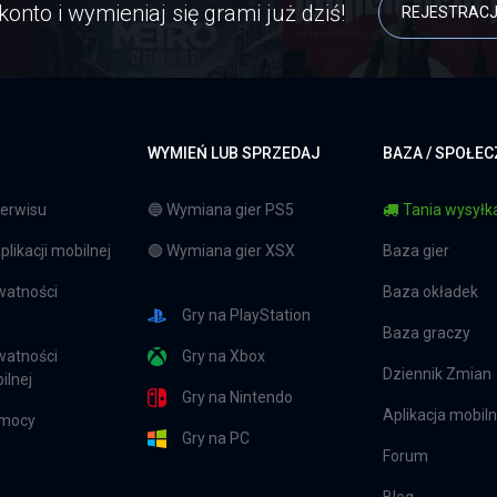
konto i wymieniaj się grami już dziś!
REJESTRAC
WYMIEŃ LUB SPRZEDAJ
BAZA / SPOŁE
erwisu
🔵 Wymiana gier PS5
Tania wysyłka
likacji mobilnej
🟢 Wymiana gier XSX
Baza gier
watności
Baza okładek
Gry na PlayStation
Baza graczy
watności
Gry na Xbox
Dziennik Zmian
ilnej
Gry na Nintendo
Aplikacja mobil
omocy
Gry na PC
Forum