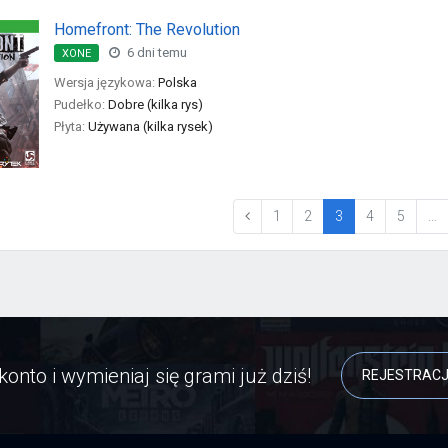
Homefront: The Revolution
6 dni temu
XONE
Wersja językowa:
Polska
Pudełko:
Dobre (kilka rys)
Płyta:
Używana (kilka rysek)
(current)
1
2
3
4
5
…
konto i wymieniaj się grami już dziś!
REJESTRAC