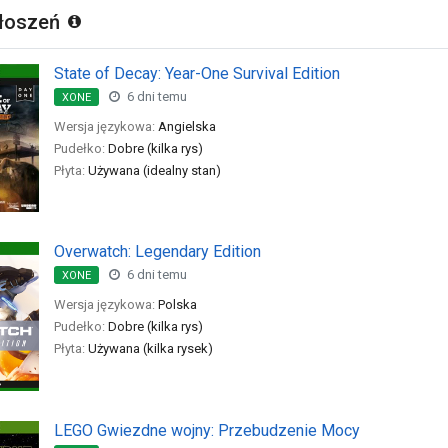
głoszeń
State of Decay: Year-One Survival Edition
6 dni temu
XONE
Wersja językowa:
Angielska
Pudełko:
Dobre (kilka rys)
Płyta:
Używana (idealny stan)
Overwatch: Legendary Edition
6 dni temu
XONE
Wersja językowa:
Polska
Pudełko:
Dobre (kilka rys)
Płyta:
Używana (kilka rysek)
LEGO Gwiezdne wojny: Przebudzenie Mocy