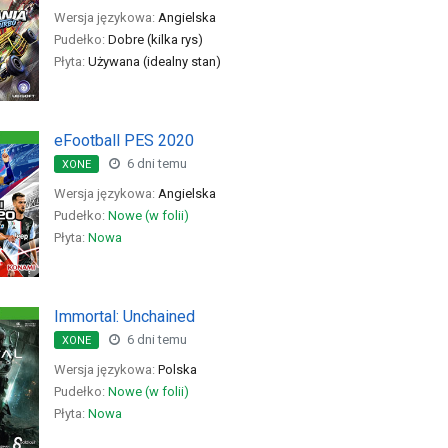
Wersja językowa:
Angielska
Pudełko:
Dobre (kilka rys)
Płyta:
Używana (idealny stan)
eFootball PES 2020
6 dni temu
XONE
Wersja językowa:
Angielska
Pudełko:
Nowe (w folii)
Płyta:
Nowa
Immortal: Unchained
6 dni temu
XONE
Wersja językowa:
Polska
Pudełko:
Nowe (w folii)
Płyta:
Nowa