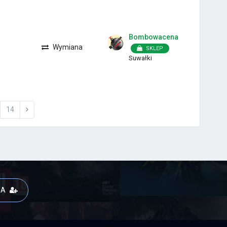
Bombowacena
Wymiana
SKLEP
Suwałki
14
JA