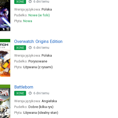
6 dni temu
XONE
Wersja językowa:
Polska
Pudełko:
Nowe (w folii)
Płyta:
Nowa
Overwatch: Origins Edition
6 dni temu
XONE
Wersja językowa:
Polska
Pudełko:
Porysowane
Płyta:
Używana (z rysami)
Battleborn
6 dni temu
XONE
Wersja językowa:
Angielska
Pudełko:
Dobre (kilka rys)
Płyta:
Używana (idealny stan)