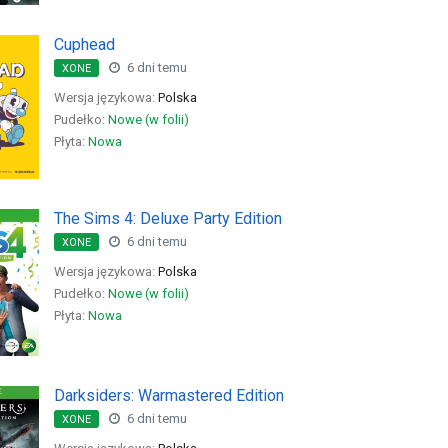
Cuphead
6 dni temu
XONE
Wersja językowa:
Polska
Pudełko:
Nowe (w folii)
Płyta:
Nowa
The Sims 4: Deluxe Party Edition
6 dni temu
XONE
Wersja językowa:
Polska
Pudełko:
Nowe (w folii)
Płyta:
Nowa
Darksiders: Warmastered Edition
6 dni temu
XONE