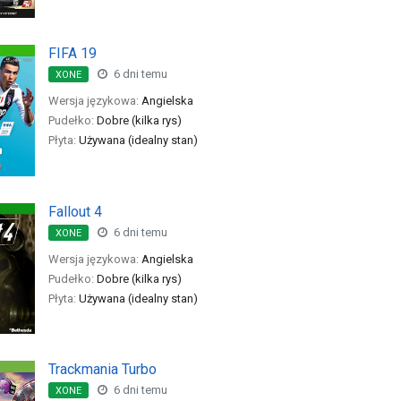
FIFA 19
6 dni temu
XONE
Wersja językowa:
Angielska
Pudełko:
Dobre (kilka rys)
Płyta:
Używana (idealny stan)
Fallout 4
6 dni temu
XONE
Wersja językowa:
Angielska
Pudełko:
Dobre (kilka rys)
Płyta:
Używana (idealny stan)
Trackmania Turbo
6 dni temu
XONE