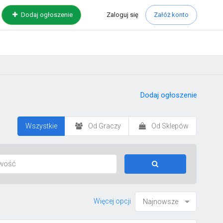
Zaloguj
się
Dodaj ogłoszenie
Załóż konto
Dodaj ogłoszenie
Wszystkie
Od Graczy
Od Sklepów
Więcej opcji