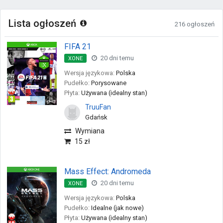
Lista ogłoszeń
216 ogłoszeń
FIFA 21
20 dni temu
XONE
Wersja językowa:
Polska
Pudełko:
Porysowane
Płyta:
Używana (idealny stan)
TruuFan
Gdańsk
Wymiana
15 zł
Mass Effect: Andromeda
20 dni temu
XONE
Wersja językowa:
Polska
Pudełko:
Idealne (jak nowe)
Płyta:
Używana (idealny stan)