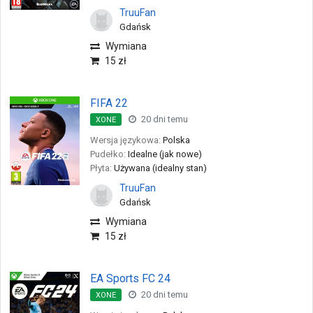
TruuFan
Gdańsk
Wymiana
15 zł
FIFA 22
20 dni temu
XONE
Wersja językowa:
Polska
Pudełko:
Idealne (jak nowe)
Płyta:
Używana (idealny stan)
TruuFan
Gdańsk
Wymiana
15 zł
EA Sports FC 24
20 dni temu
XONE