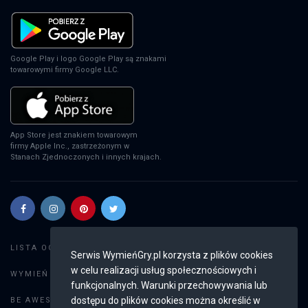
Google Play i logo Google Play są znakami
towarowymi firmy Google LLC.
App Store jest znakiem towarowym
firmy Apple Inc., zastrzeżonym w
Stanach Zjednoczonych i innych krajach.
Szukaj gier
LISTA OGŁOSZEŃ:
Serwis WymieńGry.pl korzysta z plików cookies
w celu realizacji usług społecznościowych i
Dodaj ogłoszenie
WYMIEŃ GRY:
funkcjonalnych. Warunki przechowywania lub
Weryfikacja konta
dostępu do plików cookies można określić w
BE AWESOME: