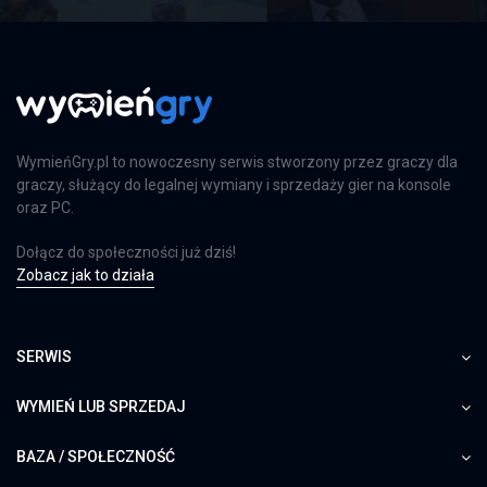
WymieńGry.pl to nowoczesny serwis stworzony przez graczy dla
graczy, służący do legalnej wymiany i sprzedaży gier na konsole
oraz PC.
Dołącz do społeczności już dziś!
Zobacz jak to działa
SERWIS
WYMIEŃ LUB SPRZEDAJ
BAZA / SPOŁECZNOŚĆ