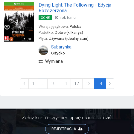
Dying Light: The Following - Edycja
Rozszerzona
rok temu
XONE
Wersja językowa:
Polska
Pudełko:
Dobre (kilka rys)
Płyta:
Używana (idealny stan)
Subarynka
Giżycko
Wymiana
(current)
1
…
10
11
12
13
14
Załóż konto i wymieniaj się grami już dziś!
REJESTRACJA