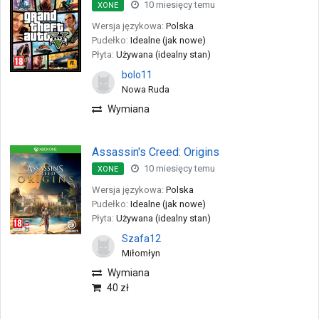
10 miesięcy temu
XONE
Wersja językowa:
Polska
Pudełko:
Idealne (jak nowe)
Płyta:
Używana (idealny stan)
bolo11
Nowa Ruda
Wymiana
Assassin's Creed: Origins
10 miesięcy temu
XONE
Wersja językowa:
Polska
Pudełko:
Idealne (jak nowe)
Płyta:
Używana (idealny stan)
Szafa12
Miłomłyn
Wymiana
40 zł