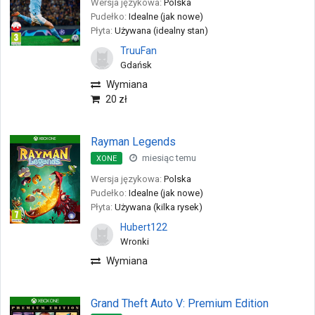
Wersja językowa:
Polska
Pudełko:
Idealne (jak nowe)
Płyta:
Używana (idealny stan)
TruuFan
Gdańsk
Wymiana
20 zł
Rayman Legends
miesiąc temu
XONE
Wersja językowa:
Polska
Pudełko:
Idealne (jak nowe)
Płyta:
Używana (kilka rysek)
Hubert122
Wronki
Wymiana
Grand Theft Auto V: Premium Edition