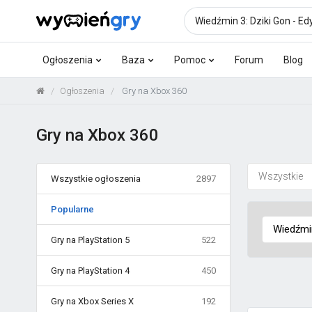
Ogłoszenia
Baza
Pomoc
Forum
Blog
Ogłoszenia
Gry na Xbox 360
Gry na Xbox 360
Wszystkie
Wszystkie ogłoszenia
2897
Popularne
Gry na PlayStation 5
522
Gry na PlayStation 4
450
Gry na Xbox Series X
192