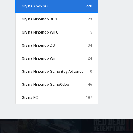
Gry na Xbox 360
220
Gry na Nintendo 3DS
23
Gry na Nintendo Wii U
5
Gry na Nintendo DS
34
Gry na Nintendo Wii
24
Gry na Nintendo Game Boy Advance
0
Gry na Nintendo GameCube
46
Gry na PC
187