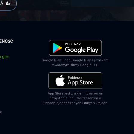
JA
CZNOŚĆ
 gier
Google Play i logo Google Play są znakami
towarowymi firmy Google LLC.
App Store jest znakiem towarowym
firmy Apple Inc., zastrzeżonym w
Stanach Zjednoczonych i innych krajach.
na