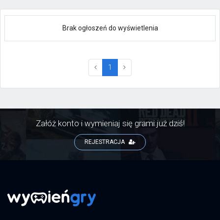
Brak ogłoszeń do wyświetlenia
(current)
1
Załóż konto i wymieniaj się grami już dziś!
REJESTRACJA