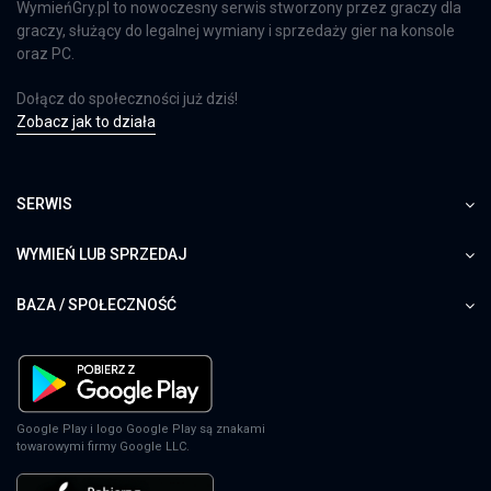
WymieńGry.pl to nowoczesny serwis stworzony przez graczy dla
graczy, służący do legalnej wymiany i sprzedaży gier na konsole
oraz PC.
Dołącz do społeczności już dziś!
Zobacz jak to działa
SERWIS
WYMIEŃ LUB SPRZEDAJ
BAZA / SPOŁECZNOŚĆ
Google Play i logo Google Play są znakami
towarowymi firmy Google LLC.