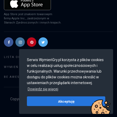
App Store jest znakiem towarowym
firmy Apple Inc., zastrzeżonym w
Stanach Zjednoczonych i innych krajach.
Szukaj gier
LISTA OGŁOSZEŃ:
Serwis WymieńGry.pl korzysta z plików cookies
w celu realizacji usług społecznościowych i
Dodaj ogłoszenie
WYMIEŃ GRY:
funkcjonalnych. Warunki przechowywania lub
Weryfikacja konta
dostępu do plików cookies można określić w
BE AWESOME:
ustawieniach przeglądarki internetowej.
Dowiedz się więcej
Copyright © 2019 - 2026
WymieńGry.pl
Wszystkie prawa
Akceptuję
zastrzeżone
v2.8.4