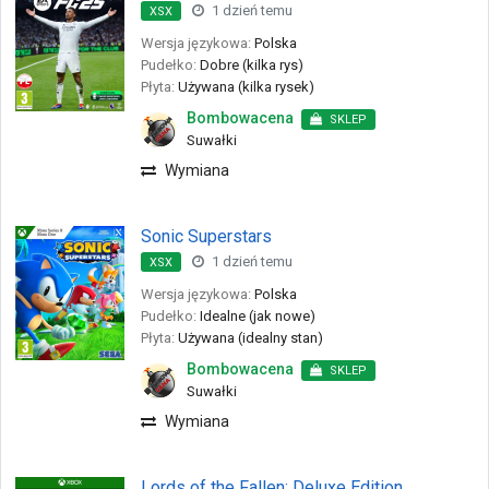
1 dzień temu
XSX
Wersja językowa:
Polska
Pudełko:
Dobre (kilka rys)
Płyta:
Używana (kilka rysek)
Bombowacena
SKLEP
Suwałki
Wymiana
Sonic Superstars
1 dzień temu
XSX
Wersja językowa:
Polska
Pudełko:
Idealne (jak nowe)
Płyta:
Używana (idealny stan)
Bombowacena
SKLEP
Suwałki
Wymiana
Lords of the Fallen: Deluxe Edition