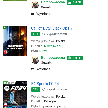
Bombowacena
SKLEP
Suwałki
Wymiana
Call of Duty: Black Ops 7
7 godzin temu
XSX
Wersja językowa:
Polska
Pudełko:
Nowe (w folii)
Płyta:
Nowa
Bombowacena
SKLEP
Suwałki
Wymiana
EA Sports FC 24
7 godzin temu
XSX
Wersja językowa:
Polska
Pudełko:
Pęknięte
Płyta:
Używana (z rysami)