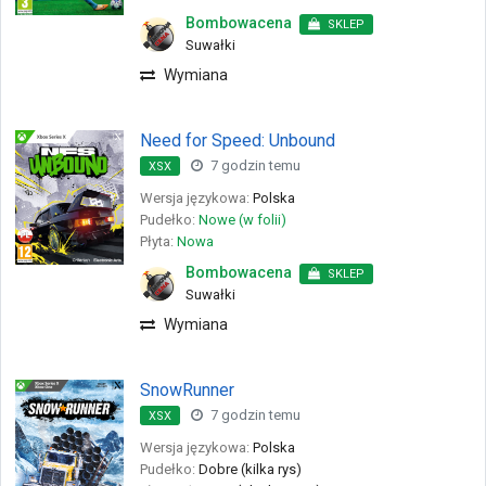
Bombowacena
SKLEP
Suwałki
Wymiana
Need for Speed: Unbound
7 godzin temu
XSX
Wersja językowa:
Polska
Pudełko:
Nowe (w folii)
Płyta:
Nowa
Bombowacena
SKLEP
Suwałki
Wymiana
SnowRunner
7 godzin temu
XSX
Wersja językowa:
Polska
Pudełko:
Dobre (kilka rys)