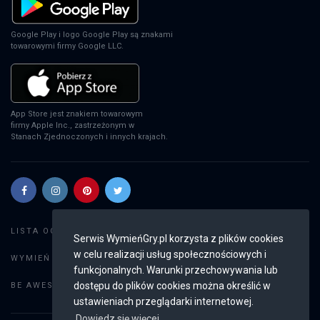
Google Play i logo Google Play są znakami
towarowymi firmy Google LLC.
App Store jest znakiem towarowym
firmy Apple Inc., zastrzeżonym w
Stanach Zjednoczonych i innych krajach.
Szukaj gier
LISTA OGŁOSZEŃ:
Serwis WymieńGry.pl korzysta z plików cookies
w celu realizacji usług społecznościowych i
Dodaj ogłoszenie
WYMIEŃ GRY:
funkcjonalnych. Warunki przechowywania lub
Weryfikacja konta
dostępu do plików cookies można określić w
BE AWESOME:
ustawieniach przeglądarki internetowej.
Dowiedz się więcej