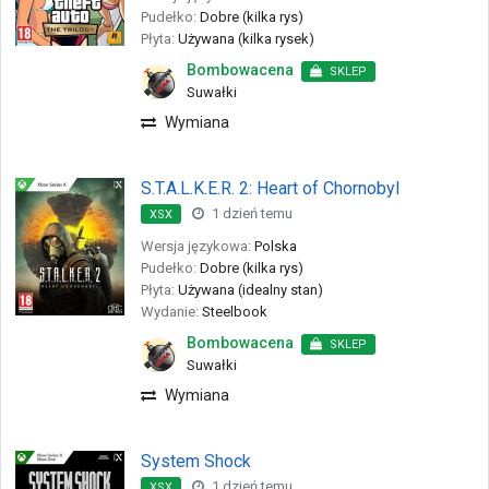
Pudełko:
Dobre (kilka rys)
Płyta:
Używana (kilka rysek)
Bombowacena
SKLEP
Suwałki
Wymiana
S.T.A.L.K.E.R. 2: Heart of Chornobyl
1 dzień temu
XSX
Wersja językowa:
Polska
Pudełko:
Dobre (kilka rys)
Płyta:
Używana (idealny stan)
Wydanie:
Steelbook
Bombowacena
SKLEP
Suwałki
Wymiana
System Shock
1 dzień temu
XSX