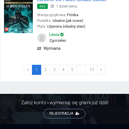
1 dzień temu
XSX
Wersja językowa:
Polska
Pudełko:
Idealne (jak nowe)
Płyta:
Używana (idealny stan)
Lesiu
Zgorzelec
Wymiana
(current)
1
2
3
4
5
…
13
Załóż konto i wymieniaj się grami już dziś!
REJESTRACJA