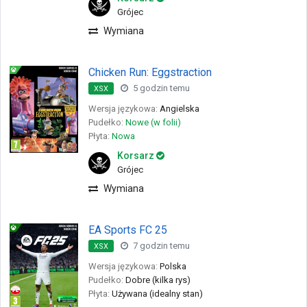
Grójec
Wymiana
Chicken Run: Eggstraction
5 godzin temu
XSX
Wersja językowa:
Angielska
Pudełko:
Nowe (w folii)
Płyta:
Nowa
Korsarz
Grójec
Wymiana
EA Sports FC 25
7 godzin temu
XSX
Wersja językowa:
Polska
Pudełko:
Dobre (kilka rys)
Płyta:
Używana (idealny stan)