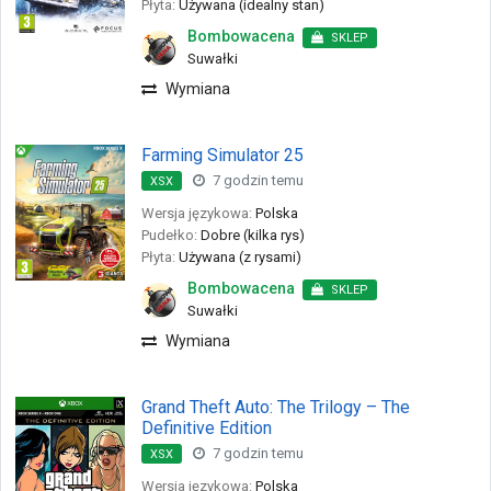
Płyta:
Używana (idealny stan)
Bombowacena
SKLEP
Suwałki
Wymiana
Farming Simulator 25
7 godzin temu
XSX
Wersja językowa:
Polska
Pudełko:
Dobre (kilka rys)
Płyta:
Używana (z rysami)
Bombowacena
SKLEP
Suwałki
Wymiana
Grand Theft Auto: The Trilogy – The
Definitive Edition
7 godzin temu
XSX
Wersja językowa:
Polska