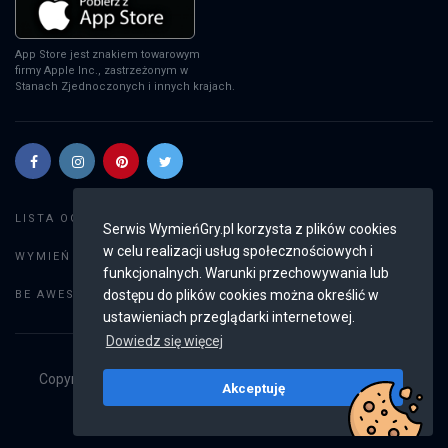
App Store jest znakiem towarowym
firmy Apple Inc., zastrzeżonym w
Stanach Zjednoczonych i innych krajach.
Szukaj gier
LISTA OGŁOSZEŃ:
Serwis WymieńGry.pl korzysta z plików cookies
w celu realizacji usług społecznościowych i
Dodaj ogłoszenie
WYMIEŃ GRY:
funkcjonalnych. Warunki przechowywania lub
Weryfikacja konta
dostępu do plików cookies można określić w
BE AWESOME:
ustawieniach przeglądarki internetowej.
Dowiedz się więcej
Copyright © 2019 - 2026
WymieńGry.pl
Wszystkie prawa
Akceptuję
zastrzeżone
v2.8.4