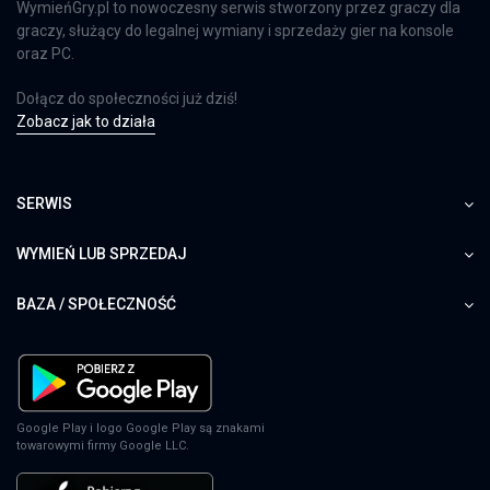
WymieńGry.pl to nowoczesny serwis stworzony przez graczy dla
graczy, służący do legalnej wymiany i sprzedaży gier na konsole
oraz PC.
Dołącz do społeczności już dziś!
Zobacz jak to działa
SERWIS
WYMIEŃ LUB SPRZEDAJ
BAZA / SPOŁECZNOŚĆ
Google Play i logo Google Play są znakami
towarowymi firmy Google LLC.