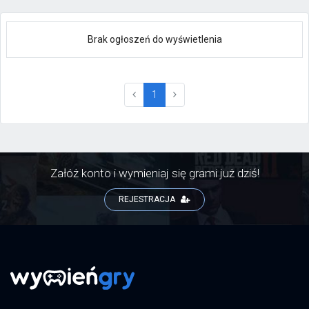
Brak ogłoszeń do wyświetlenia
(current)
1
Załóż konto i wymieniaj się grami już dziś!
REJESTRACJA