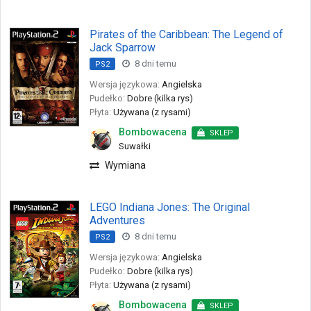
Pirates of the Caribbean: The Legend of
Jack Sparrow
8 dni temu
PS2
Wersja językowa:
Angielska
Pudełko:
Dobre (kilka rys)
Płyta:
Używana (z rysami)
Bombowacena
SKLEP
Suwałki
Wymiana
LEGO Indiana Jones: The Original
Adventures
8 dni temu
PS2
Wersja językowa:
Angielska
Pudełko:
Dobre (kilka rys)
Płyta:
Używana (z rysami)
Bombowacena
SKLEP