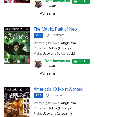
Bombowacena
SKLEP
Suwałki
Wymiana
The Matrix: Path of Neo
8 dni temu
PS2
Wersja językowa:
Angielska
Pudełko:
Dobre (kilka rys)
Płyta:
Używana (kilka rysek)
Bombowacena
SKLEP
Suwałki
Wymiana
America's 10 Most Wanted
8 dni temu
PS2
Wersja językowa:
Angielska
Pudełko:
Dobre (kilka rys)
Płyta:
Używana (z rysami)