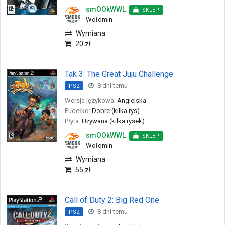
smOOkWWL
SKLEP
Wołomin
Wymiana
20 zł
Tak 3: The Great Juju Challenge
8 dni temu
PS2
Wersja językowa:
Angielska
Pudełko:
Dobre (kilka rys)
Płyta:
Używana (kilka rysek)
smOOkWWL
SKLEP
Wołomin
Wymiana
55 zł
Call of Duty 2: Big Red One
8 dni temu
PS2