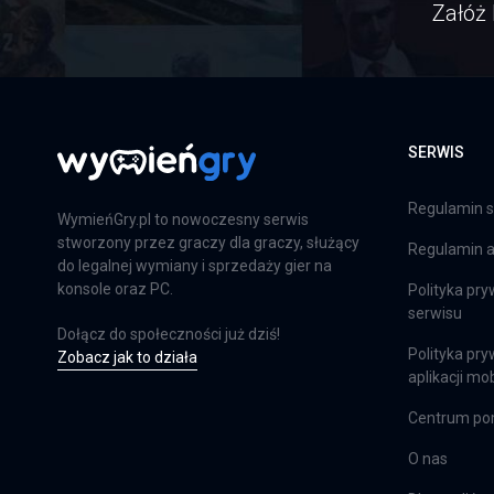
Załóż 
SERWIS
Regulamin s
WymieńGry.pl to nowoczesny serwis
stworzony przez graczy dla graczy, służący
Regulamin ap
do legalnej wymiany i sprzedaży gier na
konsole oraz PC.
Polityka pry
serwisu
Dołącz do społeczności już dziś!
Polityka pry
Zobacz jak to działa
aplikacji mob
Centrum p
O nas