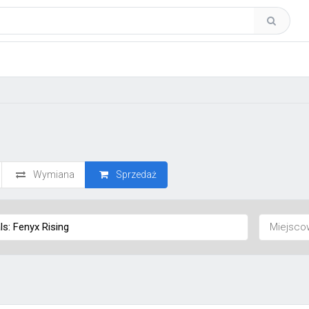
Wymiana
Sprzedaż