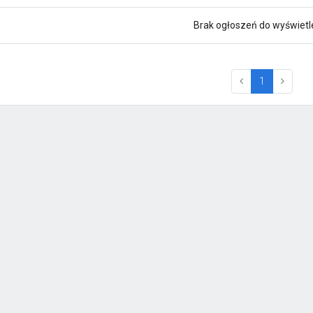
Brak ogłoszeń do wyświetl
(current)
1