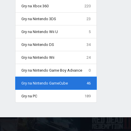
Gry na Xbox 360
220
Gry na Nintendo 3DS
23
Gry na Nintendo Wii U
5
Gry na Nintendo DS
34
Gry na Nintendo Wii
24
Gry na Nintendo Game Boy Advance
0
Gry na Nintendo GameCube
46
Gry na PC
189