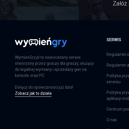
Załóż 
SERWIS
Regulamin s
WymieńGry.pl to nowoczesny serwis
stworzony przez graczy dla graczy, służący
Regulamin ap
do legalnej wymiany i sprzedaży gier na
konsole oraz PC.
Polityka pry
serwisu
Dołącz do społeczności już dziś!
Polityka pry
Zobacz jak to działa
aplikacji mob
Centrum p
O nas