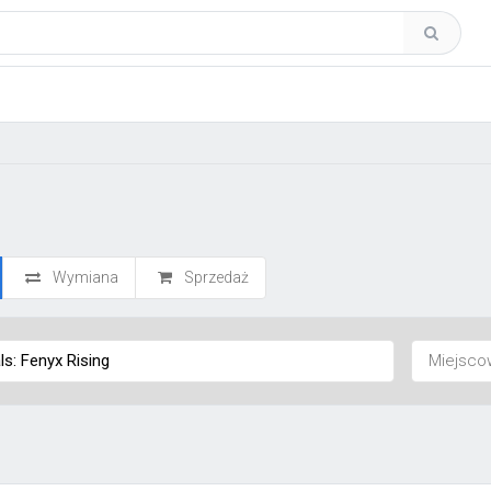
Wymiana
Sprzedaż