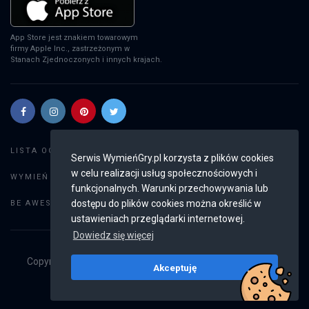
App Store jest znakiem towarowym
firmy Apple Inc., zastrzeżonym w
Stanach Zjednoczonych i innych krajach.
Szukaj gier
LISTA OGŁOSZEŃ:
Serwis WymieńGry.pl korzysta z plików cookies
w celu realizacji usług społecznościowych i
Dodaj ogłoszenie
WYMIEŃ GRY:
funkcjonalnych. Warunki przechowywania lub
Weryfikacja konta
dostępu do plików cookies można określić w
BE AWESOME:
ustawieniach przeglądarki internetowej.
Dowiedz się więcej
Copyright © 2019 - 2026
WymieńGry.pl
Wszystkie prawa
Akceptuję
zastrzeżone
v2.8.4