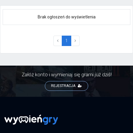
Brak ogłoszeń do wyświetlenia
(current)
1
Załóż konto i wymieniaj się grami już dziś!
REJESTRACJA