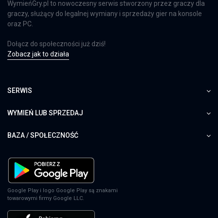
WymieńGry.pl to nowoczesny serwis stworzony przez graczy dla
graczy, służący do legalnej wymiany i sprzedaży gier na konsole
oraz PC.
Dołącz do społeczności już dziś!
Zobacz jak to działa
SERWIS
WYMIEŃ LUB SPRZEDAJ
BAZA / SPOŁECZNOŚĆ
Google Play i logo Google Play są znakami
towarowymi firmy Google LLC.