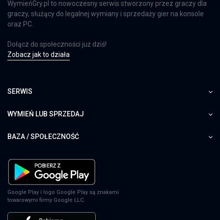
WymieńGry.pl to nowoczesny serwis stworzony przez graczy dla
graczy, służący do legalnej wymiany i sprzedaży gier na konsole
oraz PC.
Dołącz do społeczności już dziś!
Zobacz jak to działa
SERWIS
WYMIEŃ LUB SPRZEDAJ
BAZA / SPOŁECZNOŚĆ
Google Play i logo Google Play są znakami
towarowymi firmy Google LLC.