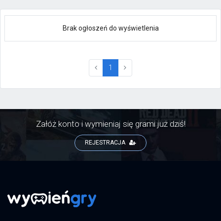
Brak ogłoszeń do wyświetlenia
(current)
1
Załóż konto i wymieniaj się grami już dziś!
REJESTRACJA