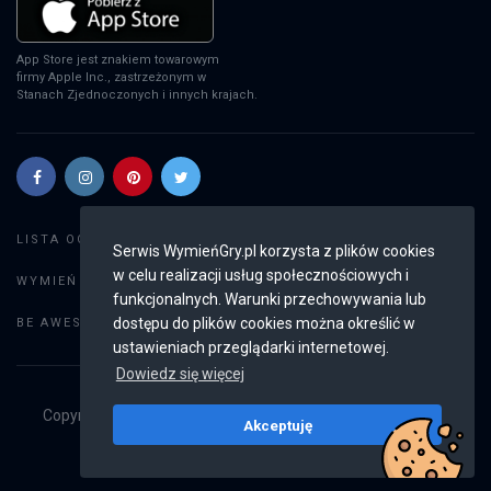
App Store jest znakiem towarowym
firmy Apple Inc., zastrzeżonym w
Stanach Zjednoczonych i innych krajach.
Szukaj gier
LISTA OGŁOSZEŃ:
Serwis WymieńGry.pl korzysta z plików cookies
w celu realizacji usług społecznościowych i
Dodaj ogłoszenie
WYMIEŃ GRY:
funkcjonalnych. Warunki przechowywania lub
Weryfikacja konta
dostępu do plików cookies można określić w
BE AWESOME:
ustawieniach przeglądarki internetowej.
Dowiedz się więcej
Copyright © 2019 - 2026
WymieńGry.pl
Wszystkie prawa
Akceptuję
zastrzeżone
v2.8.4