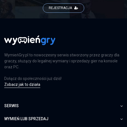
REJESTRACJA
WymieńGry.pl to nowoczesny serwis stworzony przez graczy dla
graczy, służący do legalnej wymiany i sprzedaży gier na konsole
oraz PC.
Dołącz do społeczności już dziś!
Zobacz jak to działa
SERWIS
WYMIEŃ LUB SPRZEDAJ