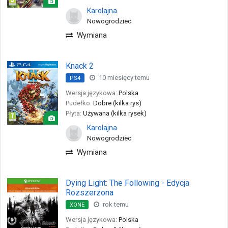
Karolajna
Nowogrodziec
Wymiana
Knack 2
10 miesięcy temu
PS4
Wersja językowa:
Polska
Pudełko:
Dobre (kilka rys)
Płyta:
Używana (kilka rysek)
Karolajna
Nowogrodziec
Wymiana
Dying Light: The Following - Edycja
Rozszerzona
rok temu
XONE
Wersja językowa:
Polska