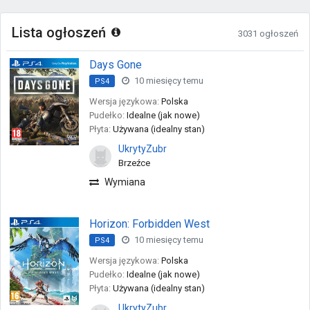
Lista ogłoszeń
3031 ogłoszeń
Days Gone
10 miesięcy temu
PS4
Wersja językowa:
Polska
Pudełko:
Idealne (jak nowe)
Płyta:
Używana (idealny stan)
UkrytyZubr
Brzeźce
Wymiana
Horizon: Forbidden West
10 miesięcy temu
PS4
Wersja językowa:
Polska
Pudełko:
Idealne (jak nowe)
Płyta:
Używana (idealny stan)
UkrytyZubr