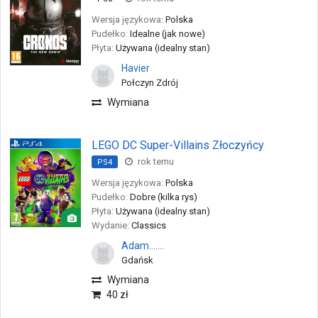
Wersja językowa:
Polska
Pudełko:
Idealne (jak nowe)
Płyta:
Używana (idealny stan)
Havier
Połczyn Zdrój
Wymiana
LEGO DC Super-Villains Złoczyńcy
rok temu
PS4
Wersja językowa:
Polska
Pudełko:
Dobre (kilka rys)
Płyta:
Używana (idealny stan)
Wydanie:
Classics
Adam.......
Gdańsk
Wymiana
40 zł