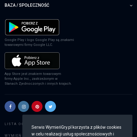
BAZA / SPOŁECZNOŚĆ
Google Play i logo Google Play są znakami
towarowymi firmy Google LLC.
App Store jest znakiem towarowym
firmy Apple Inc., zastrzeżonym w
Stanach Zjednoczonych i innych krajach.
Szukaj gier
LISTA OGŁOSZEŃ:
Serwis WymieńGry.pl korzysta z plików cookies
w celu realizacji usług społecznościowych i
Dodaj ogłoszenie
WYMIEŃ GRY: