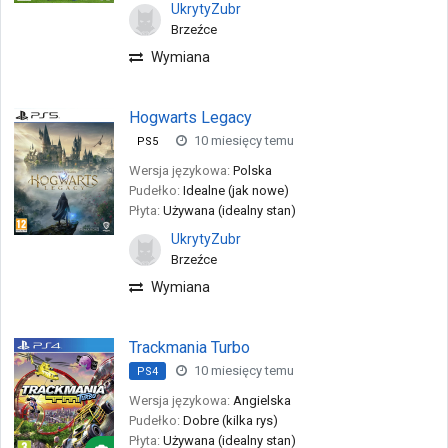
UkrytyZubr
Brzeźce
Wymiana
Hogwarts Legacy
10 miesięcy temu
PS5
Wersja językowa:
Polska
Pudełko:
Idealne (jak nowe)
Płyta:
Używana (idealny stan)
UkrytyZubr
Brzeźce
Wymiana
Trackmania Turbo
10 miesięcy temu
PS4
Wersja językowa:
Angielska
Pudełko:
Dobre (kilka rys)
Płyta:
Używana (idealny stan)