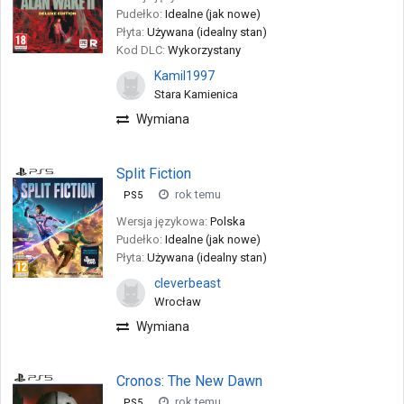
Pudełko:
Idealne (jak nowe)
Płyta:
Używana (idealny stan)
Kod DLC:
Wykorzystany
Kamil1997
Stara Kamienica
Wymiana
Split Fiction
rok temu
PS5
Wersja językowa:
Polska
Pudełko:
Idealne (jak nowe)
Płyta:
Używana (idealny stan)
cleverbeast
Wrocław
Wymiana
Cronos: The New Dawn
rok temu
PS5