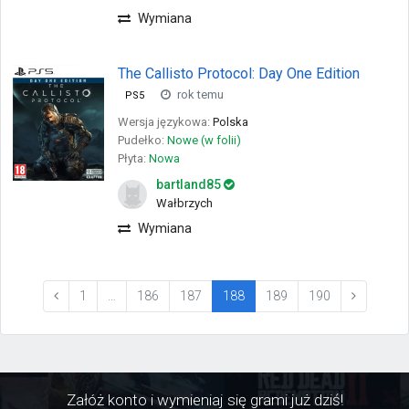
Wymiana
The Callisto Protocol: Day One Edition
rok temu
PS5
Wersja językowa:
Polska
Pudełko:
Nowe (w folii)
Płyta:
Nowa
bartland85
Wałbrzych
Wymiana
(current)
1
…
186
187
188
189
190
Załóż konto i wymieniaj się grami już dziś!