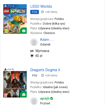
LEGO Worlds
rok temu
PS4
Wersja językowa:
Polska
Pudełko:
Dobre (kilka rys)
Płyta:
Używana (idealny stan)
Wydanie:
Classics
Adam.......
Gdańsk
Wymiana
40 zł
Dragon's Dogma II
rok temu
PS5
Wersja językowa:
Polska
Pudełko:
Idealne (jak nowe)
Płyta:
Używana (idealny stan)
apiejh
Poznań