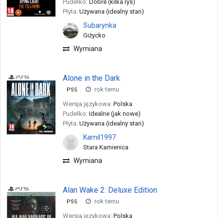
Pudełko:
Dobre (kilka rys)
Płyta:
Używana (idealny stan)
Subarynka
Giżycko
Wymiana
Alone in the Dark
rok temu
PS5
Wersja językowa:
Polska
Pudełko:
Idealne (jak nowe)
Płyta:
Używana (idealny stan)
Kamil1997
Stara Kamienica
Wymiana
Alan Wake 2: Deluxe Edition
rok temu
PS5
Wersja językowa:
Polska