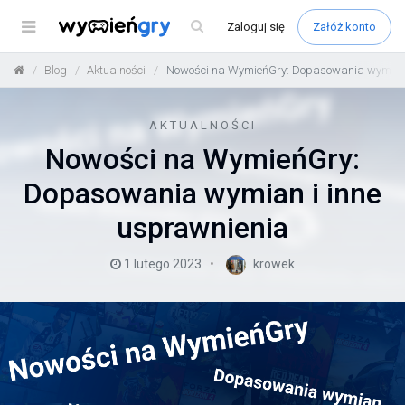
Menu
Zaloguj
się
Załóż konto
Blog
Aktualności
Nowości na WymieńGry: Dopasowania wymian 
AKTUALNOŚCI
Nowości na WymieńGry:
Dopasowania wymian i inne
usprawnienia
1 lutego 2023
krowek