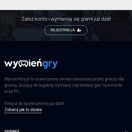
Załóż konto i wymieniaj się grami już dziś!
REJESTRACJA
WymieńGry.pl to nowoczesny serwis stworzony przez graczy dla
graczy, służący do legalnej wymiany i sprzedaży gier na konsole
oraz PC.
Dołącz do społeczności już dziś!
Zobacz jak to działa
SERWIS