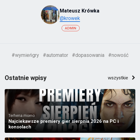
Mateusz Krówka
@krowek
ADMIN
#wymieńgry
#automator
#dopasowania
#nowość
Ostatnie wpisy
wszystkie
Terhena.momo
Najciekawsze premiery gier sierpnia 2026 na PC i
konsolach