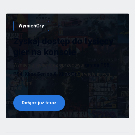
WymieńGry
Zyskaj dostęp do tysięcy
gier na konsole
Wymieniaj, kupuj oraz sprzedawaj
gry na PS5,
PS4, Xbox Series X, Xbox One
i wiele innych
platform!
Dołącz już teraz