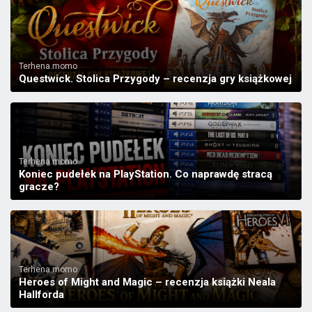
Terhena.momo
Questwick. Stolica Przygody – recenzja gry książkowej
Terhena.momo
Koniec pudełek na PlayStation. Co naprawdę stracą
gracze?
Terhena.momo
Heroes of Might and Magic – recenzja książki Neala
Hallforda