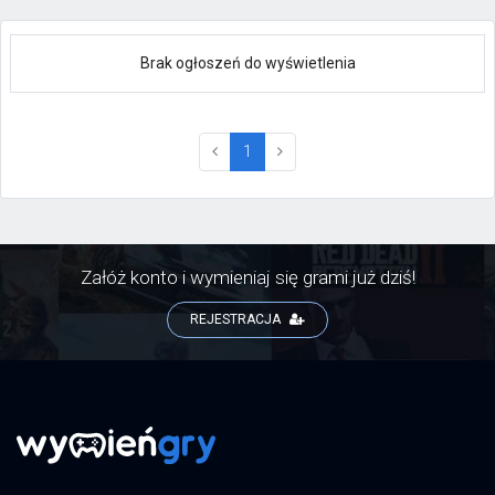
Brak ogłoszeń do wyświetlenia
(current)
1
Załóż konto i wymieniaj się grami już dziś!
REJESTRACJA