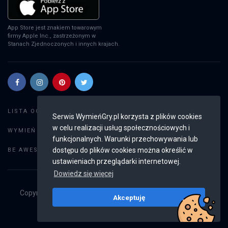
App Store jest znakiem towarowym
firmy Apple Inc., zastrzeżonym w
Stanach Zjednoczonych i innych krajach.
Szukaj gier
LISTA OGŁOSZEŃ:
Serwis WymieńGry.pl korzysta z plików cookies
w celu realizacji usług społecznościowych i
Dodaj ogłoszenie
WYMIEŃ GRY:
funkcjonalnych. Warunki przechowywania lub
Weryfikacja konta
dostępu do plików cookies można określić w
BE AWESOME:
ustawieniach przeglądarki internetowej.
Dowiedz się więcej
Copyright © 2019 - 2026
WymieńGry.pl
Wszystkie prawa
Akceptuję
zastrzeżone
v2.8.3