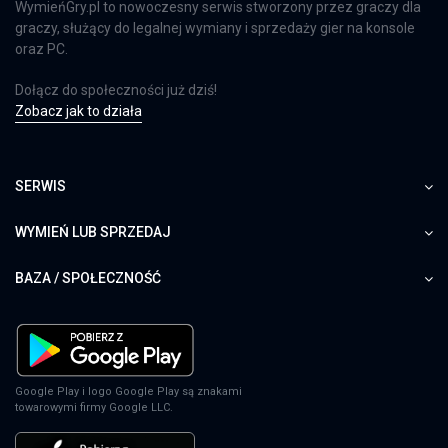
WymieńGry.pl to nowoczesny serwis stworzony przez graczy dla
graczy, służący do legalnej wymiany i sprzedaży gier na konsole
oraz PC.
Dołącz do społeczności już dziś!
Zobacz jak to działa
SERWIS
WYMIEŃ LUB SPRZEDAJ
BAZA / SPOŁECZNOŚĆ
Google Play i logo Google Play są znakami
towarowymi firmy Google LLC.