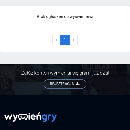
Brak ogłoszeń do wyświetlenia
(current)
1
Załóż konto i wymieniaj się grami już dziś!
REJESTRACJA