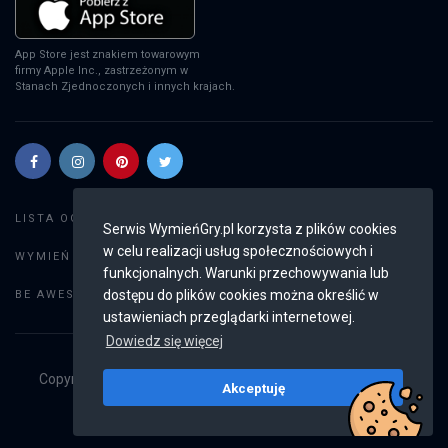
App Store jest znakiem towarowym
firmy Apple Inc., zastrzeżonym w
Stanach Zjednoczonych i innych krajach.
Szukaj gier
LISTA OGŁOSZEŃ:
Serwis WymieńGry.pl korzysta z plików cookies
w celu realizacji usług społecznościowych i
Dodaj ogłoszenie
WYMIEŃ GRY:
funkcjonalnych. Warunki przechowywania lub
Weryfikacja konta
dostępu do plików cookies można określić w
BE AWESOME:
ustawieniach przeglądarki internetowej.
Dowiedz się więcej
Copyright © 2019 - 2026
WymieńGry.pl
Wszystkie prawa
Akceptuję
zastrzeżone
v2.8.4