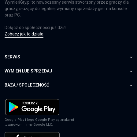
WymieńGry.pl to nowoczesny serwis stworzony przez graczy dla
graczy, służący do legalnej wymiany i sprzedaży gier na konsole
oraz PC.
Dołącz do społeczności już dziś!
Zobacz jak to działa
SERWIS
WYMIEŃ LUB SPRZEDAJ
BAZA / SPOŁECZNOŚĆ
Google Play i logo Google Play są znakami
towarowymi firmy Google LLC.