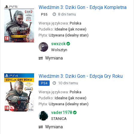
Wiedźmin 3: Dziki Gon - Edycja Kompletna
8 dni temu
PS5
Wersja językowa:
Polska
Pudełko:
Idealne (jak nowe)
Płyta:
Używana (idealny stan)
swxzck
Wolsztyn
Wymiana
Wiedźmin 3: Dziki Gon - Edycja Gry Roku
10 dni temu
PS4
Wersja językowa:
Polska
Pudełko:
Idealne (jak nowe)
Płyta:
Używana (idealny stan)
vader1978
STANICA
Wymiana