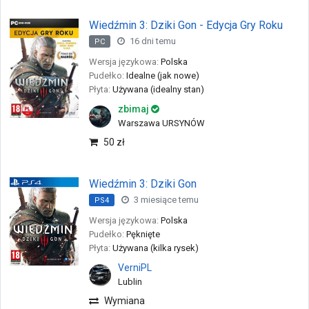
Wiedźmin 3: Dziki Gon - Edycja Gry Roku
16 dni temu
PC
Wersja językowa:
Polska
Pudełko:
Idealne (jak nowe)
Płyta:
Używana (idealny stan)
zbimaj
Warszawa URSYNÓW
50 zł
Wiedźmin 3: Dziki Gon
3 miesiące temu
PS4
Wersja językowa:
Polska
Pudełko:
Pęknięte
Płyta:
Używana (kilka rysek)
VerniPL
Lublin
Wymiana