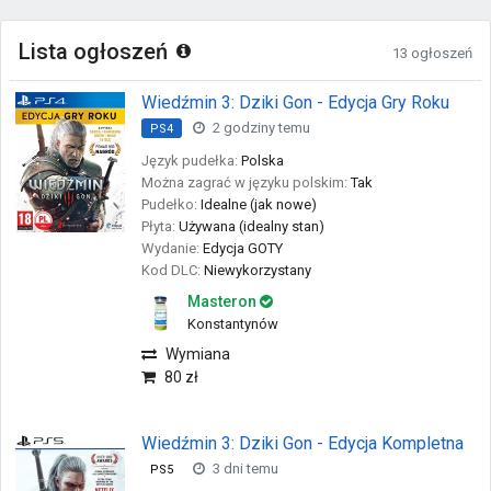
Lista ogłoszeń
13 ogłoszeń
Wiedźmin 3: Dziki Gon - Edycja Gry Roku
2 godziny temu
PS4
Język pudełka:
Polska
Można zagrać w języku polskim:
Tak
Pudełko:
Idealne (jak nowe)
Płyta:
Używana (idealny stan)
Wydanie:
Edycja GOTY
Kod DLC:
Niewykorzystany
Masteron
Konstantynów
Wymiana
80 zł
Wiedźmin 3: Dziki Gon - Edycja Kompletna
3 dni temu
PS5