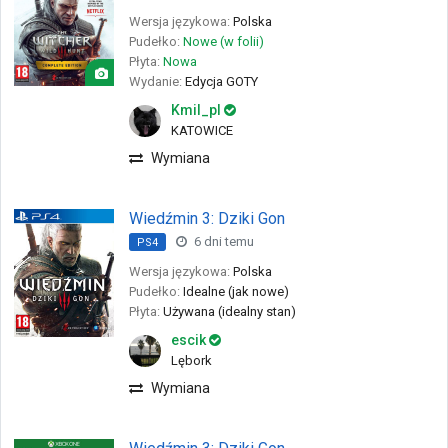
Wersja językowa:
Polska
Pudełko:
Nowe (w folii)
Płyta:
Nowa
Wydanie:
Edycja GOTY
Kmil_pl
KATOWICE
Wymiana
Wiedźmin 3: Dziki Gon
6 dni temu
PS4
Wersja językowa:
Polska
Pudełko:
Idealne (jak nowe)
Płyta:
Używana (idealny stan)
escik
Lębork
Wymiana