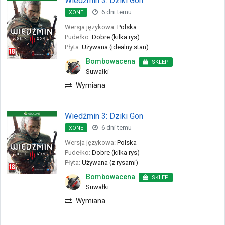
Wiedźmin 3: Dziki Gon
6 dni temu
XONE
Wersja językowa:
Polska
Pudełko:
Dobre (kilka rys)
Płyta:
Używana (idealny stan)
Bombowacena
SKLEP
Suwałki
Wymiana
Wiedźmin 3: Dziki Gon
6 dni temu
XONE
Wersja językowa:
Polska
Pudełko:
Dobre (kilka rys)
Płyta:
Używana (z rysami)
Bombowacena
SKLEP
Suwałki
Wymiana