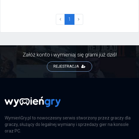
(current)
1
Załóż konto i wymieniaj się grami już dziś!
REJESTRACJA
WymieńGry.pl to nowoczesny serwis stworzony przez graczy dla
graczy, służący do legalnej wymiany i sprzedaży gier na konsole
oraz PC.