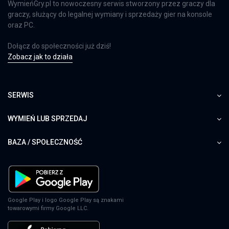
WymieńGry.pl to nowoczesny serwis stworzony przez graczy dla
graczy, służący do legalnej wymiany i sprzedaży gier na konsole
oraz PC.
Dołącz do społeczności już dziś!
Zobacz jak to działa
SERWIS
WYMIEŃ LUB SPRZEDAJ
BAZA / SPOŁECZNOŚĆ
Google Play i logo Google Play są znakami
towarowymi firmy Google LLC.