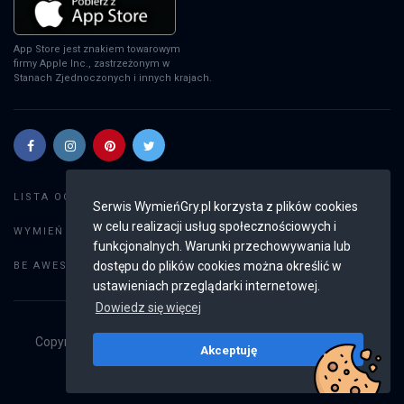
App Store jest znakiem towarowym
firmy Apple Inc., zastrzeżonym w
Stanach Zjednoczonych i innych krajach.
Szukaj gier
LISTA OGŁOSZEŃ:
Serwis WymieńGry.pl korzysta z plików cookies
w celu realizacji usług społecznościowych i
Dodaj ogłoszenie
WYMIEŃ GRY:
funkcjonalnych. Warunki przechowywania lub
Weryfikacja konta
dostępu do plików cookies można określić w
BE AWESOME:
ustawieniach przeglądarki internetowej.
Dowiedz się więcej
Copyright © 2019 - 2026
WymieńGry.pl
Wszystkie prawa
Akceptuję
zastrzeżone
v2.8.4