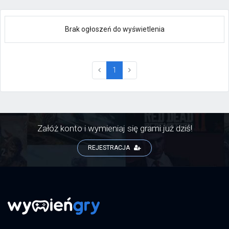
Brak ogłoszeń do wyświetlenia
(current)
1
Załóż konto i wymieniaj się grami już dziś!
REJESTRACJA