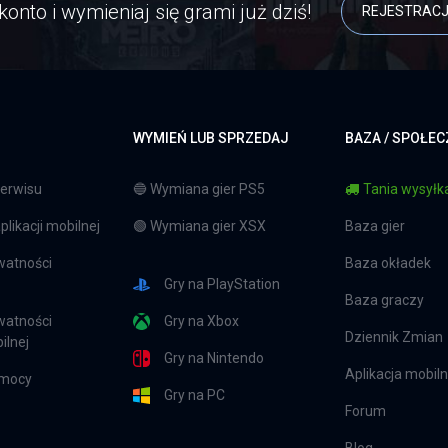
konto i wymieniaj się grami już dziś!
REJESTRAC
WYMIEŃ LUB SPRZEDAJ
BAZA / SPOŁE
erwisu
🔵 Wymiana gier PS5
Tania wysyłka
likacji mobilnej
🟢 Wymiana gier XSX
Baza gier
watności
Baza okładek
Gry na PlayStation
Baza graczy
watności
Gry na Xbox
Dziennik Zmian
ilnej
Gry na Nintendo
Aplikacja mobil
omocy
Gry na PC
Forum