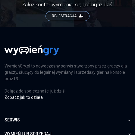
Załóż konto i wymieniaj się grami już dziś!
REJESTRACJA
WymieńGry.pl to nowoczesny serwis stworzony przez graczy dla
graczy, służący do legalnej wymiany i sprzedaży gier na konsole
oraz PC.
Dołącz do społeczności już dziś!
Zobacz jak to działa
SERWIS
WYMIEŃ LUB SPRZEDAJ