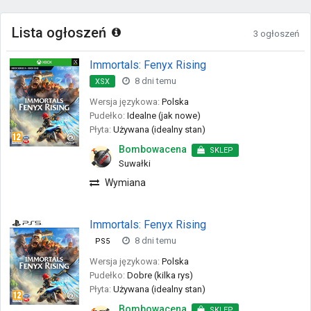
Lista ogłoszeń
3 ogłoszeń
Immortals: Fenyx Rising
8 dni temu
XSX
Wersja językowa:
Polska
Pudełko:
Idealne (jak nowe)
Płyta:
Używana (idealny stan)
Bombowacena
SKLEP
Suwałki
Wymiana
Immortals: Fenyx Rising
8 dni temu
PS5
Wersja językowa:
Polska
Pudełko:
Dobre (kilka rys)
Płyta:
Używana (idealny stan)
Bombowacena
SKLEP