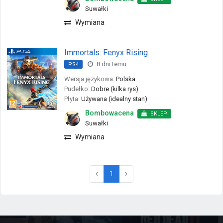
Suwałki
Wymiana
Immortals: Fenyx Rising
8 dni temu
PS4
Wersja językowa:
Polska
Pudełko:
Dobre (kilka rys)
Płyta:
Używana (idealny stan)
Bombowacena
SKLEP
Suwałki
Wymiana
(current)
1