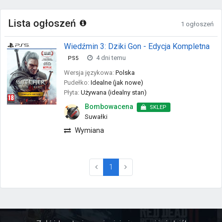
Lista ogłoszeń
1 ogłoszeń
Wiedźmin 3: Dziki Gon - Edycja Kompletna
4 dni temu
PS5
Wersja językowa:
Polska
Pudełko:
Idealne (jak nowe)
Płyta:
Używana (idealny stan)
Bombowacena
SKLEP
Suwałki
Wymiana
(current)
1