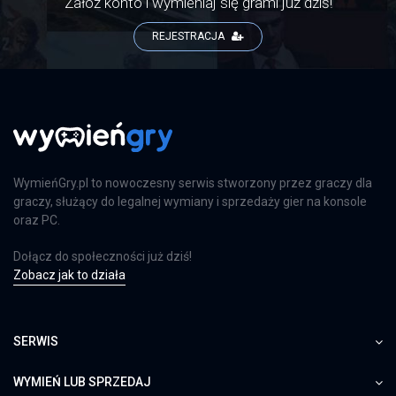
Załóż konto i wymieniaj się grami już dziś!
REJESTRACJA
WymieńGry.pl to nowoczesny serwis stworzony przez graczy dla
graczy, służący do legalnej wymiany i sprzedaży gier na konsole
oraz PC.
Dołącz do społeczności już dziś!
Zobacz jak to działa
SERWIS
WYMIEŃ LUB SPRZEDAJ