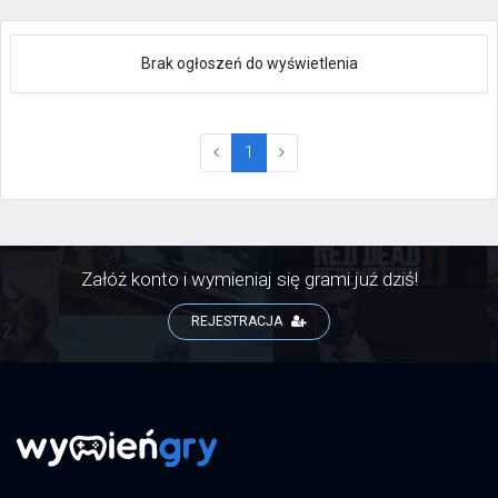
Brak ogłoszeń do wyświetlenia
(current)
1
Załóż konto i wymieniaj się grami już dziś!
REJESTRACJA