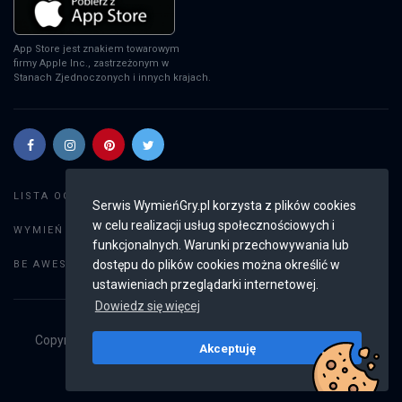
App Store jest znakiem towarowym
firmy Apple Inc., zastrzeżonym w
Stanach Zjednoczonych i innych krajach.
Szukaj gier
LISTA OGŁOSZEŃ:
Serwis WymieńGry.pl korzysta z plików cookies
w celu realizacji usług społecznościowych i
Dodaj ogłoszenie
WYMIEŃ GRY:
funkcjonalnych. Warunki przechowywania lub
Weryfikacja konta
dostępu do plików cookies można określić w
BE AWESOME:
ustawieniach przeglądarki internetowej.
Dowiedz się więcej
Copyright © 2019 - 2026
WymieńGry.pl
Wszystkie prawa
Akceptuję
zastrzeżone
v2.8.4