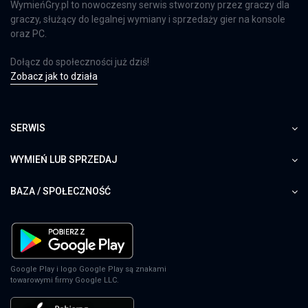
WymieńGry.pl to nowoczesny serwis stworzony przez graczy dla
graczy, służący do legalnej wymiany i sprzedaży gier na konsole
oraz PC.
Dołącz do społeczności już dziś!
Zobacz jak to działa
SERWIS
WYMIEŃ LUB SPRZEDAJ
BAZA / SPOŁECZNOŚĆ
Google Play i logo Google Play są znakami
towarowymi firmy Google LLC.