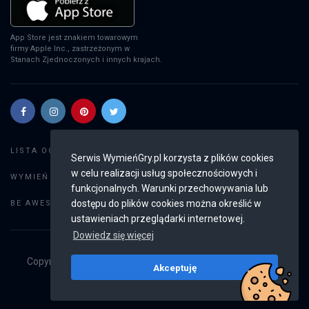
App Store jest znakiem towarowym
firmy Apple Inc., zastrzeżonym w
Stanach Zjednoczonych i innych krajach.
Szukaj gier
LISTA OGŁOSZEŃ:
Serwis WymieńGry.pl korzysta z plików cookies
w celu realizacji usług społecznościowych i
Dodaj ogłoszenie
WYMIEŃ GRY:
funkcjonalnych. Warunki przechowywania lub
Weryfikacja konta
dostępu do plików cookies można określić w
BE AWESOME:
ustawieniach przeglądarki internetowej.
Dowiedz się więcej
Copyright © 2019 - 2026
WymieńGry.pl
Wszystkie prawa
Akceptuję
zastrzeżone
v2.8.4