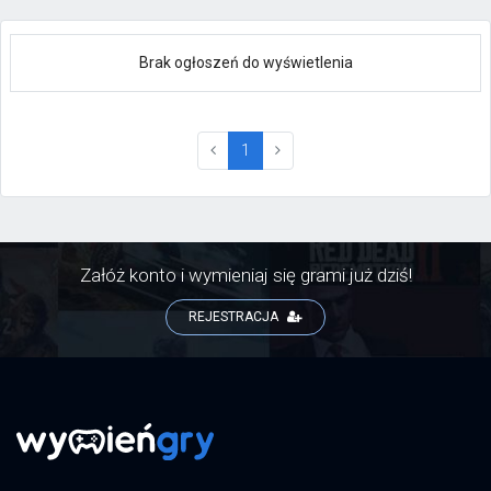
Brak ogłoszeń do wyświetlenia
(current)
1
Załóż konto i wymieniaj się grami już dziś!
REJESTRACJA