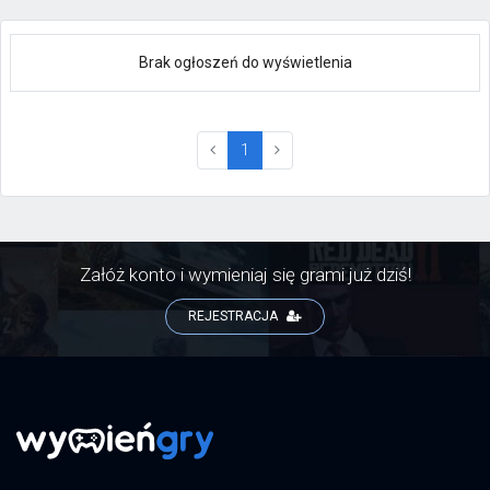
Brak ogłoszeń do wyświetlenia
(current)
1
Załóż konto i wymieniaj się grami już dziś!
REJESTRACJA