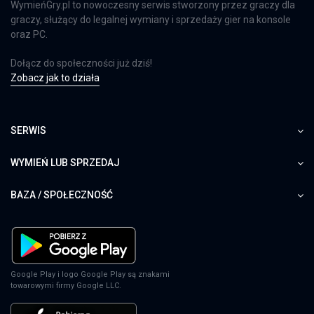
WymieńGry.pl to nowoczesny serwis stworzony przez graczy dla
graczy, służący do legalnej wymiany i sprzedaży gier na konsole
oraz PC.
Dołącz do społeczności już dziś!
Zobacz jak to działa
SERWIS
WYMIEŃ LUB SPRZEDAJ
BAZA / SPOŁECZNOŚĆ
Google Play i logo Google Play są znakami
towarowymi firmy Google LLC.