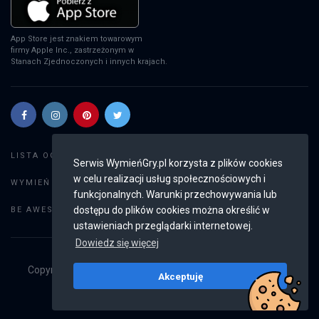
App Store jest znakiem towarowym
firmy Apple Inc., zastrzeżonym w
Stanach Zjednoczonych i innych krajach.
Szukaj gier
LISTA OGŁOSZEŃ:
Serwis WymieńGry.pl korzysta z plików cookies
w celu realizacji usług społecznościowych i
Dodaj ogłoszenie
WYMIEŃ GRY:
funkcjonalnych. Warunki przechowywania lub
Weryfikacja konta
dostępu do plików cookies można określić w
BE AWESOME:
ustawieniach przeglądarki internetowej.
Dowiedz się więcej
Copyright © 2019 - 2026
WymieńGry.pl
Wszystkie prawa
Akceptuję
zastrzeżone
v2.8.4