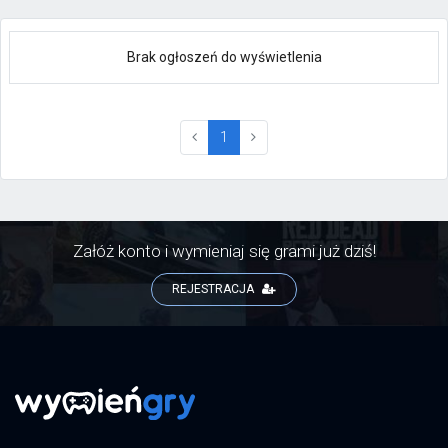
Brak ogłoszeń do wyświetlenia
(current)
1
Załóż konto i wymieniaj się grami już dziś!
REJESTRACJA