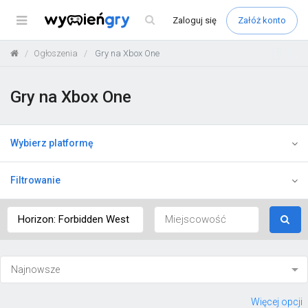
Menu
Zaloguj
się
Załóż konto
Ogłoszenia
Gry na Xbox One
Gry na Xbox One
Wybierz platformę
Filtrowanie
Więcej opcji