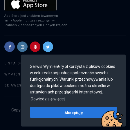
App Store jest znakiem towarowym
firmy Apple Inc., zastrzeżonym w
Stanach Zjednoczonych i innych krajach.
Szukaj gier
LISTA OGŁOSZEŃ:
Serwis WymieńGry.pl korzysta z plików cookies
w celu realizacji usług społecznościowych i
Dodaj ogłoszenie
WYMIEŃ GRY:
funkcjonalnych. Warunki przechowywania lub
Weryfikacja konta
dostępu do plików cookies można określić w
BE AWESOME:
ustawieniach przeglądarki internetowej.
Dowiedz się więcej
Copyright © 2019 - 2026
WymieńGry.pl
Wszystkie prawa
Akceptuję
zastrzeżone
v2.8.4