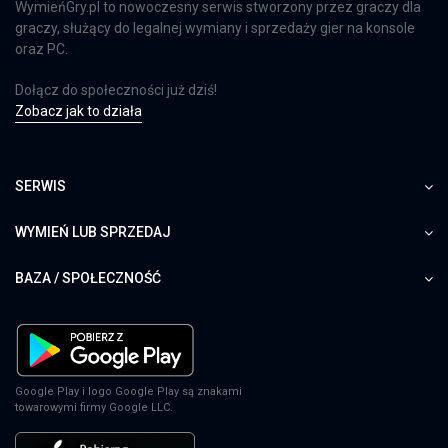
WymieńGry.pl to nowoczesny serwis stworzony przez graczy dla
graczy, służący do legalnej wymiany i sprzedaży gier na konsole
oraz PC.
Dołącz do społeczności już dziś!
Zobacz jak to działa
SERWIS
WYMIEŃ LUB SPRZEDAJ
BAZA / SPOŁECZNOŚĆ
Google Play i logo Google Play są znakami
towarowymi firmy Google LLC.