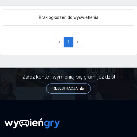
Brak ogłoszeń do wyświetlenia
(current)
1
Załóż konto i wymieniaj się grami już dziś!
REJESTRACJA