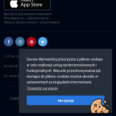
App Store jest znakiem towarowym
firmy Apple Inc., zastrzeżonym w
Stanach Zjednoczonych i innych krajach.
Szukaj gier
LISTA OGŁOSZEŃ:
Serwis WymieńGry.pl korzysta z plików cookies
w celu realizacji usług społecznościowych i
Dodaj ogłoszenie
WYMIEŃ GRY:
funkcjonalnych. Warunki przechowywania lub
Weryfikacja konta
dostępu do plików cookies można określić w
BE AWESOME:
ustawieniach przeglądarki internetowej.
Dowiedz się więcej
Copyright © 2019 - 2026
WymieńGry.pl
Wszystkie prawa
Akceptuję
zastrzeżone
v2.8.4