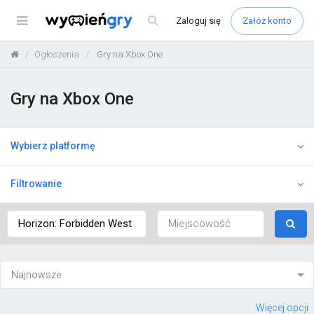
Menu
Zaloguj
się
Załóż konto
Ogłoszenia
Gry na Xbox One
Gry na Xbox One
Wybierz platformę
Filtrowanie
Więcej opcji