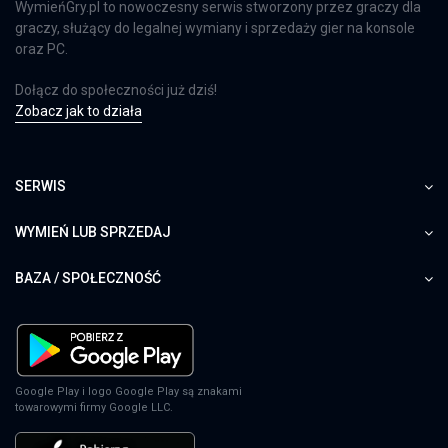
WymieńGry.pl to nowoczesny serwis stworzony przez graczy dla
graczy, służący do legalnej wymiany i sprzedaży gier na konsole
oraz PC.
Dołącz do społeczności już dziś!
Zobacz jak to działa
SERWIS
WYMIEŃ LUB SPRZEDAJ
BAZA / SPOŁECZNOŚĆ
Google Play i logo Google Play są znakami
towarowymi firmy Google LLC.