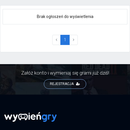
Brak ogłoszeń do wyświetlenia
(current)
1
Załóż konto i wymieniaj się grami już dziś!
REJESTRACJA