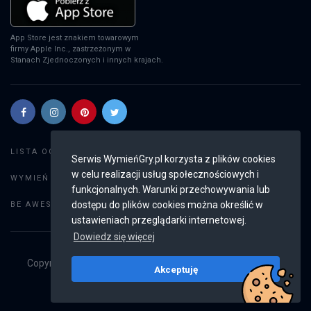
App Store jest znakiem towarowym
firmy Apple Inc., zastrzeżonym w
Stanach Zjednoczonych i innych krajach.
Szukaj gier
LISTA OGŁOSZEŃ:
Serwis WymieńGry.pl korzysta z plików cookies
w celu realizacji usług społecznościowych i
Dodaj ogłoszenie
WYMIEŃ GRY:
funkcjonalnych. Warunki przechowywania lub
Weryfikacja konta
dostępu do plików cookies można określić w
BE AWESOME:
ustawieniach przeglądarki internetowej.
Dowiedz się więcej
Copyright © 2019 - 2026
WymieńGry.pl
Wszystkie prawa
Akceptuję
zastrzeżone
v2.8.4