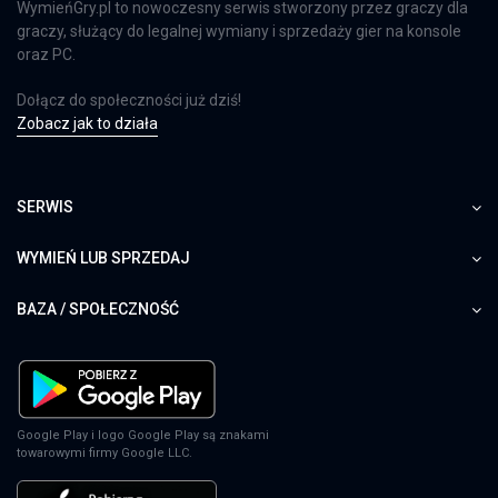
WymieńGry.pl to nowoczesny serwis stworzony przez graczy dla
graczy, służący do legalnej wymiany i sprzedaży gier na konsole
oraz PC.
Dołącz do społeczności już dziś!
Zobacz jak to działa
SERWIS
WYMIEŃ LUB SPRZEDAJ
BAZA / SPOŁECZNOŚĆ
Google Play i logo Google Play są znakami
towarowymi firmy Google LLC.