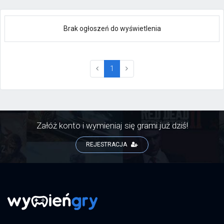
Brak ogłoszeń do wyświetlenia
(current)
1
Załóż konto i wymieniaj się grami już dziś!
REJESTRACJA