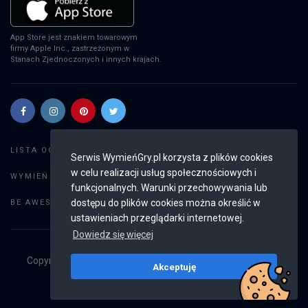
App Store jest znakiem towarowym
firmy Apple Inc., zastrzeżonym w
Stanach Zjednoczonych i innych krajach.
Szukaj gier
LISTA OGŁOSZEŃ:
Serwis WymieńGry.pl korzysta z plików cookies
w celu realizacji usług społecznościowych i
Dodaj ogłoszenie
WYMIEŃ GRY:
funkcjonalnych. Warunki przechowywania lub
Weryfikacja konta
dostępu do plików cookies można określić w
BE AWESOME:
ustawieniach przeglądarki internetowej.
Dowiedz się więcej
Copyright © 2019 - 2026
WymieńGry.pl
Wszystkie prawa
Akceptuję
zastrzeżone
v2.8.4