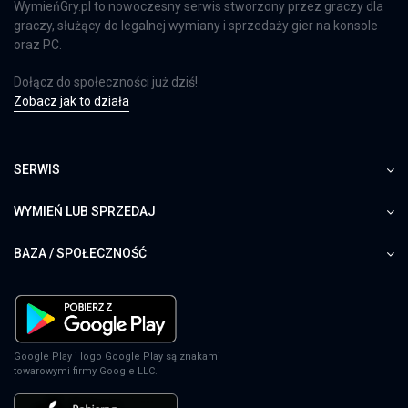
WymieńGry.pl to nowoczesny serwis stworzony przez graczy dla
graczy, służący do legalnej wymiany i sprzedaży gier na konsole
oraz PC.
Dołącz do społeczności już dziś!
Zobacz jak to działa
SERWIS
WYMIEŃ LUB SPRZEDAJ
BAZA / SPOŁECZNOŚĆ
Google Play i logo Google Play są znakami
towarowymi firmy Google LLC.