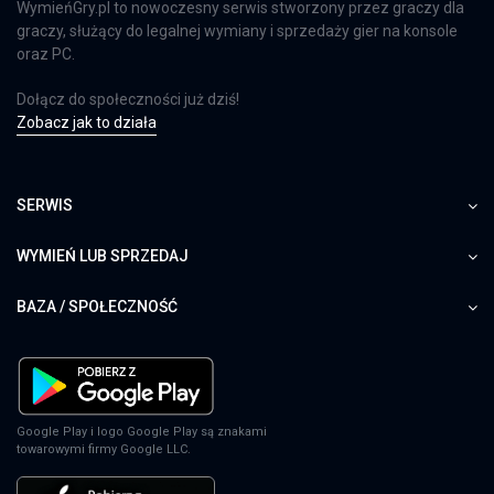
WymieńGry.pl to nowoczesny serwis stworzony przez graczy dla
graczy, służący do legalnej wymiany i sprzedaży gier na konsole
oraz PC.
Dołącz do społeczności już dziś!
Zobacz jak to działa
SERWIS
WYMIEŃ LUB SPRZEDAJ
BAZA / SPOŁECZNOŚĆ
Google Play i logo Google Play są znakami
towarowymi firmy Google LLC.