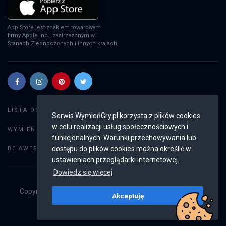
App Store jest znakiem towarowym
firmy Apple Inc., zastrzeżonym w
Stanach Zjednoczonych i innych krajach.
Szukaj gier
LISTA OGŁOSZEŃ:
Serwis WymieńGry.pl korzysta z plików cookies
w celu realizacji usług społecznościowych i
Dodaj ogłoszenie
WYMIEŃ GRY:
funkcjonalnych. Warunki przechowywania lub
Weryfikacja konta
dostępu do plików cookies można określić w
BE AWESOME:
ustawieniach przeglądarki internetowej.
Dowiedz się więcej
Copyright © 2019 - 2026
WymieńGry.pl
Wszystkie prawa
Akceptuję
zastrzeżone
v2.8.4