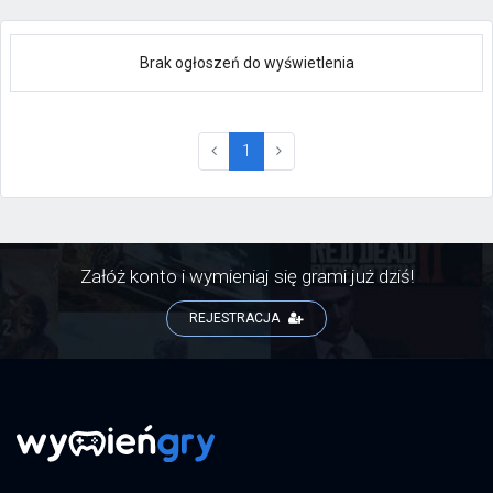
Brak ogłoszeń do wyświetlenia
(current)
1
Załóż konto i wymieniaj się grami już dziś!
REJESTRACJA