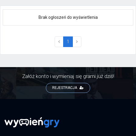
Brak ogłoszeń do wyświetlenia
(current)
1
Załóż konto i wymieniaj się grami już dziś!
REJESTRACJA