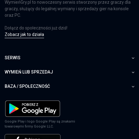
WymieńGry.pl to nowoczesny serwis stworzony przez graczy dla
graczy, służący do legalnej wymiany i sprzedaży gier na konsole
oraz PC.
Dołącz do społeczności już dziś!
Zobacz jak to działa
SERWIS
WYMIEŃ LUB SPRZEDAJ
BAZA / SPOŁECZNOŚĆ
Google Play i logo Google Play są znakami
towarowymi firmy Google LLC.