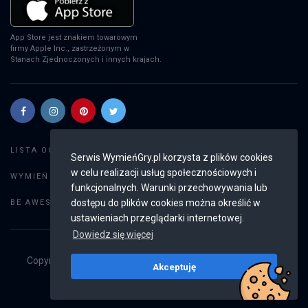
App Store jest znakiem towarowym
firmy Apple Inc., zastrzeżonym w
Stanach Zjednoczonych i innych krajach.
Szukaj gier
LISTA OGŁOSZEŃ:
Serwis WymieńGry.pl korzysta z plików cookies
w celu realizacji usług społecznościowych i
Dodaj ogłoszenie
WYMIEŃ GRY:
funkcjonalnych. Warunki przechowywania lub
Weryfikacja konta
dostępu do plików cookies można określić w
BE AWESOME:
ustawieniach przeglądarki internetowej.
Dowiedz się więcej
Copyright © 2019 - 2026
WymieńGry.pl
Wszystkie prawa
Akceptuję
zastrzeżone
v2.8.3