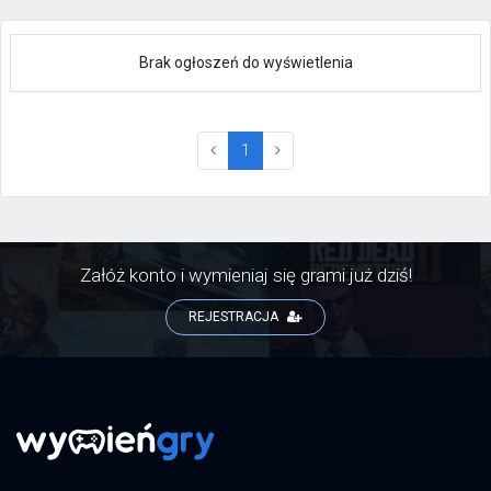
Brak ogłoszeń do wyświetlenia
(current)
1
Załóż konto i wymieniaj się grami już dziś!
REJESTRACJA