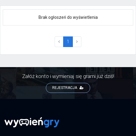
Brak ogłoszeń do wyświetlenia
(current)
1
Załóż konto i wymieniaj się grami już dziś!
REJESTRACJA