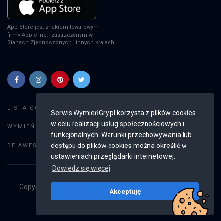
App Store jest znakiem towarowym
firmy Apple Inc., zastrzeżonym w
Stanach Zjednoczonych i innych krajach.
Szukaj gier
LISTA OGŁOSZEŃ:
Serwis WymieńGry.pl korzysta z plików cookies
w celu realizacji usług społecznościowych i
Dodaj ogłoszenie
WYMIEŃ GRY:
funkcjonalnych. Warunki przechowywania lub
Weryfikacja konta
dostępu do plików cookies można określić w
BE AWESOME:
ustawieniach przeglądarki internetowej.
Dowiedz się więcej
Copyright © 2019 - 2026
WymieńGry.pl
Wszystkie prawa
Akceptuję
zastrzeżone
v2.8.4