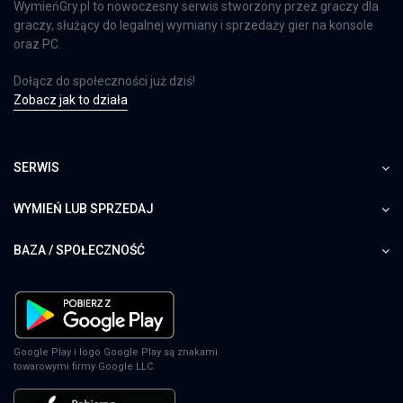
WymieńGry.pl to nowoczesny serwis stworzony przez graczy dla
graczy, służący do legalnej wymiany i sprzedaży gier na konsole
oraz PC.
Dołącz do społeczności już dziś!
Zobacz jak to działa
SERWIS
WYMIEŃ LUB SPRZEDAJ
BAZA / SPOŁECZNOŚĆ
Google Play i logo Google Play są znakami
towarowymi firmy Google LLC.